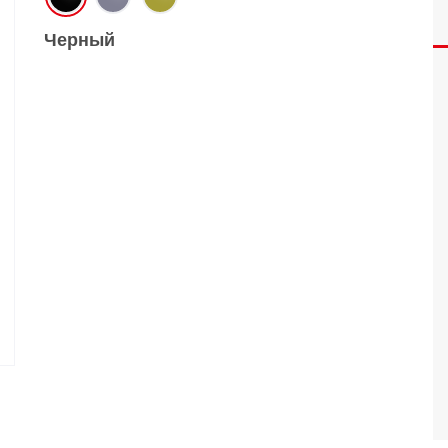
O
realme
TCL
vivo
Черный
 F
realme C
TCL 50
vivo Y
 M
realme 14
TCL 60
vivo V
 X
realme note
TCL 70
vivo X
 C
kview