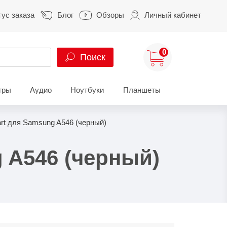
тус заказа
Блог
Обзоры
Личный кабинет
0
Поиск
гры
Аудио
Ноутбуки
Планшеты
ung
HUAWEI
HONOR
art для Samsung A546 (черный)
S
HUAWEI Pura
HONOR 400
A
HUAWEI Nova
HONOR 600
g A546 (черный)
Z
HUAWEI Mate
HONOR Magic
HONOR X