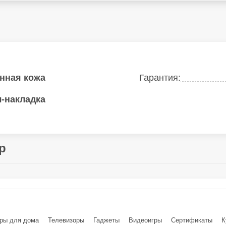
нная кожа
Гарантия:
-накладка
р
Китай
, №58, Industrial Road, Xiyi Village, Luopu Street, 
ры для дома
Телевизоры
Гаджеты
Видеоигры
Cертификаты
К