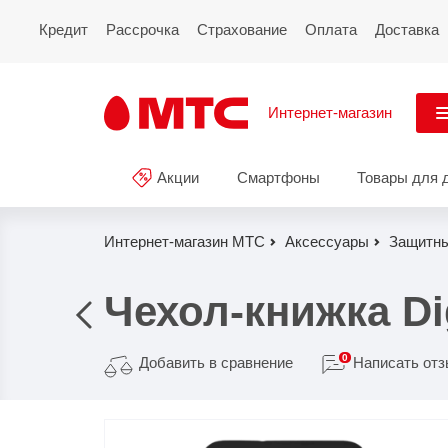
Кредит
Рассрочка
Страхование
Оплата
Доставка
Интернет-магазин
См
Акции
Смартфоны
Товары для 
Акции
Все
Смартфоны
Интернет-магазин МТС
Аксессуары
Защитны
Планшеты и ноутбуки
Чехол-книжка Di
Восстановленные
смартфоны
0
Добавить в сравнение
Написать от
Товары для дома