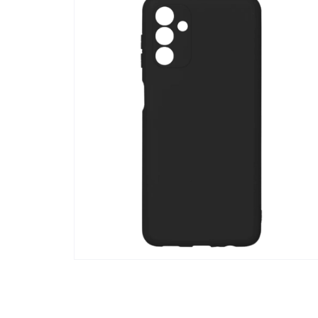
Телевизоры
POC
Гаджеты
POCO
POCO
Видеоигры
POCO
POCO
Мобильные кассы
Blac
Интернет для дома
Аксессуары
Cертификаты
Купить SIM