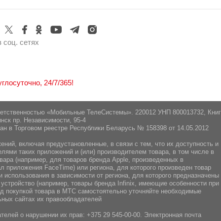
220026, г. Минск, пр-т Партизанский, 95, офис 1А
 соц. сетях
лосуточно, 24/7/365!
ветственностью «Мобильные ТелеСистемы». 220012 УНП 800013732, Кни
нск пр. Независимости, 95-4
ан в Торговом реестре Республики Беларусь № 158398 от 14.05.2012
ний, включая предустановленные, в связи с тем, что их доступность и
ями таких приложений и (или) производителем товара, в том числе в
вара (например, для товаров бренда Apple, произведенных в
л приложения FaceTime) или региона, для которого произведен товар
 использования в зависимости от региона, для которого предназначены
 устройство (например, товары бренда Infiniх, имеющие особенности при
ред покупкой товара в МТС самостоятельно уточняйте необходимые
ных сайтах их правообладателей
телей о нарушении их прав:
+375 29 545-00-00
. Электронная почта