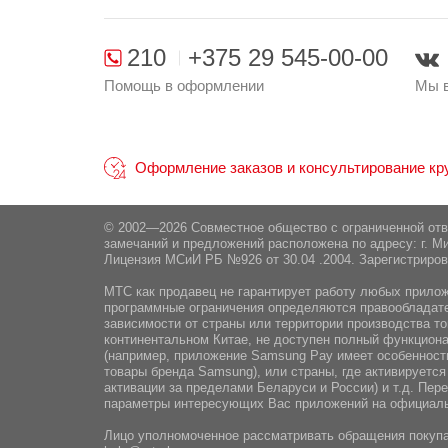
Поставщик:
ОДО «Алтерн-Техно», 
210
+375 29 545-00-00
Помощь в оформлении
Мы в
Оформление заказов и консультирование круг
© 2002—2026 Совместное общество с ограниченной от
замечаний и предложений расположена по адресу: г. Ми
Лицензия МСиИ РБ №926 от 30.04 .2004. Зарегистриров
МТС как продавец не гарантирует работу любых приложе
программные ограничения определяются правообладател
зависимости от страны или территории производства то
континентальном Китае, не доступен полный функциона
(например, приложение Samsung Pay имеет особенности
товары бренда Samsung), или страны, где активируется
активации за пределами Беларуси и России) и т.д. Пе
параметры интересующих Вас приложений на официаль
Лицо уполномоченное рассматривать обращения покупа