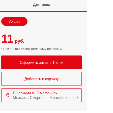
Для всех
Infinix
TECNO
Infinix GT
Spark
Акция
Infinix Note
Camon
11
Pova
руб.
* При оплате единовременным платежом
Оформить заказ в 1 клик
Добавить в корзину
В наличии в 17 магазинах
Мозырь , Сморгонь , Могилёв и еще 9