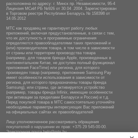
расположена по адресу: г. Минск пр. Независимости, 95-4
Лицензия МСиИ РБ №926 от 30.04 .2004. Зарегистрирован
в Торговом реестре Республики Беларусь № 158398 от
14.05.2012
МТС как продавец не гарантирует работу любых
приложений, включая предустановленные, в связи с тем,
что их доступность и программные ограничения
определяются правообладателями таких приложений и
(или) производителем товара, в том числе в зависимости
от страны или территории производства товара
(например, для товаров бренда Apple, произведенных в
континентальном Китае, не доступен полный функционал
приложения FaceTime) или региона, для которого
произведен товар (например, приложение Samsung Pay
имеет особенности использования в зависимости от
региона, для которого предназначены товары бренда
Samsung), или страны, где активируется устройство
(например, товары бренда Infiniх, имеющие особенности
при активации за пределами Беларуси и России) и т.д.
Перед покупкой товара в МТС самостоятельно уточняйте
необходимые параметры интересующих Вас приложений
на официальных сайтах их правообладателей
Лицо уполномоченное рассматривать обращения
покупателей о нарушении их прав:
+375 29 545-00-00
.
Электронная почта
help@mts.by