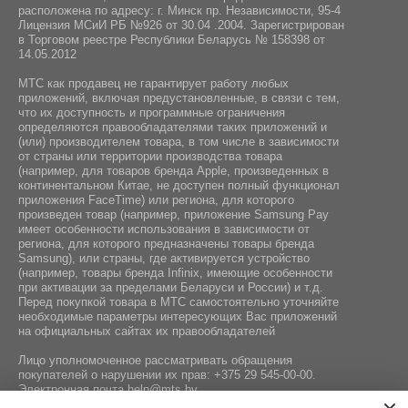
расположена по адресу: г. Минск пр. Независимости, 95-4
Лицензия МСиИ РБ №926 от 30.04 .2004. Зарегистрирован
в Торговом реестре Республики Беларусь № 158398 от
14.05.2012
МТС как продавец не гарантирует работу любых
приложений, включая предустановленные, в связи с тем,
что их доступность и программные ограничения
определяются правообладателями таких приложений и
(или) производителем товара, в том числе в зависимости
от страны или территории производства товара
(например, для товаров бренда Apple, произведенных в
континентальном Китае, не доступен полный функционал
приложения FaceTime) или региона, для которого
произведен товар (например, приложение Samsung Pay
имеет особенности использования в зависимости от
региона, для которого предназначены товары бренда
Samsung), или страны, где активируется устройство
(например, товары бренда Infiniх, имеющие особенности
при активации за пределами Беларуси и России) и т.д.
Перед покупкой товара в МТС самостоятельно уточняйте
необходимые параметры интересующих Вас приложений
на официальных сайтах их правообладателей
Лицо уполномоченное рассматривать обращения
покупателей о нарушении их прав:
+375 29 545-00-00
.
Электронная почта
help@mts.by