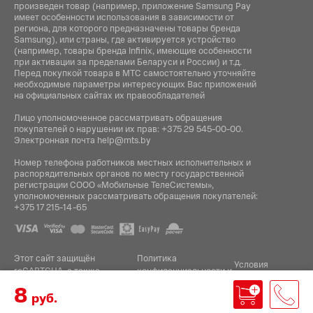
произведен товар (например, приложение Samsung Pay
имеет особенности использования в зависимости от
региона, для которого предназначены товары бренда
Samsung), или страны, где активируется устройство
(например, товары бренда Infiniх, имеющие особенности
при активации за пределами Беларуси и России) и т.д.
Перед покупкой товара в МТС самостоятельно уточняйте
необходимые параметры интересующих Вас приложений
на официальных сайтах их правообладателей
Лицо уполномоченное рассматривать обращения
покупателей о нарушении их прав:
+375 29 545-00-00
.
Электронная почта
help@mts.by
Номер телефона работников местных исполнительных и
распорядительных органов по месту государственной
регистрации СООО «Мобильные ТелеСистемы»,
уполномоченных рассматривать обращения покупателей:
+375 17 215-14-65
Этот сайт защищён
Политика
Условия
reCAPTCHA, а также
конфиденциальности
и
.
использования
применяются
Google
8
руб.
Разработка интернет-магазина