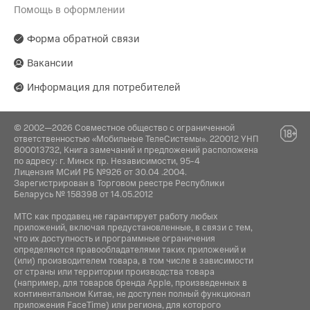
Помощь в оформлении
Производитель:
Гарантия:
LANFEI Co Ltd. 2\F, №58, Industrial Road, Xiyi
14 дней
Village, Luopu Street, Dashi Town, Panyu Dist.,
Форма обратной связи
Guangzhou
Вакансии
Поставщик:
Информация для потребителей
ОДО «Алтерн-Техно», 220026, г. Минск, пр-т
Партизанский, 95, офис 1А
© 2002—2026 Совместное общество с ограниченной
ответственностью «Мобильные ТелеСистемы». 220012 УНП
800013732, Книга замечаний и предложений расположена
по адресу: г. Минск пр. Независимости, 95-4
Лицензия МСиИ РБ №926 от 30.04 .2004.
Зарегистрирован в Торговом реестре Республики
Беларусь № 158398 от 14.05.2012
МТС как продавец не гарантирует работу любых
приложений, включая предустановленные, в связи с тем,
что их доступность и программные ограничения
определяются правообладателями таких приложений и
(или) производителем товара, в том числе в зависимости
от страны или территории производства товара
(например, для товаров бренда Apple, произведенных в
континентальном Китае, не доступен полный функционал
приложения FaceTime) или региона, для которого