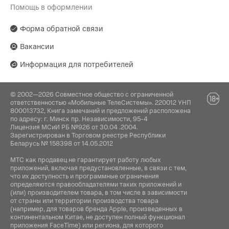
Помощь в оформлении
Производитель:
Гарантия:
LANFEI Co Ltd. 2\F, №58, Industrial Road, Xiyi
14 дней
Village, Luopu Street, Dashi Town, Panyu Dist.,
Форма обратной связи
Guangzhou
Вакансии
Поставщик:
Информация для потребителей
ОДО «Алтерн-Техно», 220026, г. Минск, пр-т
Партизанский, 95, офис 1А
© 2002—2026 Совместное общество с ограниченной
ответственностью «Мобильные ТелеСистемы». 220012 УНП
800013732, Книга замечаний и предложений расположена
по адресу: г. Минск пр. Независимости, 95-4
Лицензия МСиИ РБ №926 от 30.04 .2004.
Зарегистрирован в Торговом реестре Республики
Беларусь № 158398 от 14.05.2012
МТС как продавец не гарантирует работу любых
приложений, включая предустановленные, в связи с тем,
что их доступность и программные ограничения
определяются правообладателями таких приложений и
(или) производителем товара, в том числе в зависимости
от страны или территории производства товара
(например, для товаров бренда Apple, произведенных в
континентальном Китае, не доступен полный функционал
приложения FaceTime) или региона, для которого