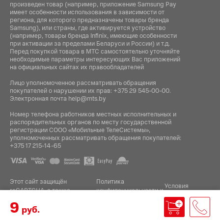
произведен товар (например, приложение Samsung Pay
имеет особенности использования в зависимости от
региона, для которого предназначены товары бренда
Samsung), или страны, где активируется устройство
(например, товары бренда Infiniх, имеющие особенности
при активации за пределами Беларуси и России) и т.д.
Перед покупкой товара в МТС самостоятельно уточняйте
необходимые параметры интересующих Вас приложений
на официальных сайтах их правообладателей
Лицо уполномоченное рассматривать обращения
покупателей о нарушении их прав:
+375 29 545-00-00
.
Электронная почта
help@mts.by
Номер телефона работников местных исполнительных и
распорядительных органов по месту государственной
регистрации СООО «Мобильные ТелеСистемы»,
уполномоченных рассматривать обращения покупателей:
+375 17 215-14-65
Этот сайт защищён
Политика
Условия
reCAPTCHA, а также
конфиденциальности
и
.
использования
применяются
Google
9
руб.
Разработка интернет-магазина