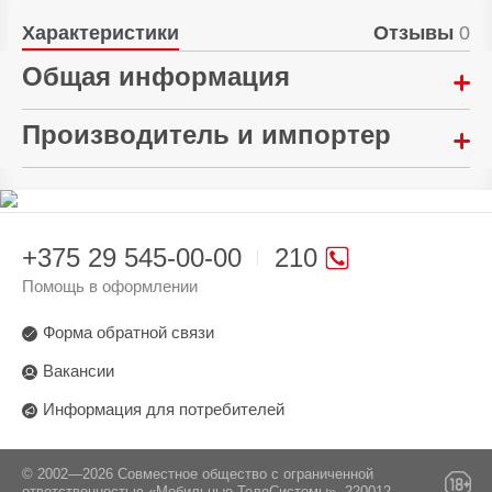
Характеристики
Отзывы
0
Общая информация
Материал:
Производитель и импортер
Стекло
Произведено в стране:
Тип:
Китай
Стекло защитное
+375 29 545-00-00
210
Производитель:
Гарантия:
LANFEI Co Ltd. 2\F, №58, Industrial Road, Xiyi
Помощь в оформлении
14 дней
Village, Luopu Street, Dashi Town, Panyu Dist.,
Guangzhou
Форма обратной связи
Поставщик:
Вакансии
ОДО «Алтерн-Техно», 220026, г. Минск, пр-т
Информация для потребителей
Партизанский, 95, офис 1А
© 2002—2026 Совместное общество с ограниченной
ответственностью «Мобильные ТелеСистемы». 220012