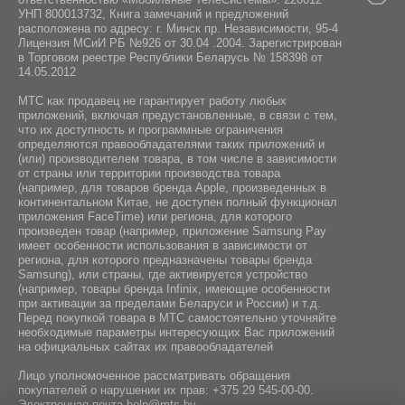
УНП 800013732, Книга замечаний и предложений
расположена по адресу: г. Минск пр. Независимости, 95-4
Лицензия МСиИ РБ №926 от 30.04 .2004. Зарегистрирован
в Торговом реестре Республики Беларусь № 158398 от
14.05.2012
МТС как продавец не гарантирует работу любых
приложений, включая предустановленные, в связи с тем,
что их доступность и программные ограничения
определяются правообладателями таких приложений и
(или) производителем товара, в том числе в зависимости
от страны или территории производства товара
(например, для товаров бренда Apple, произведенных в
континентальном Китае, не доступен полный функционал
приложения FaceTime) или региона, для которого
произведен товар (например, приложение Samsung Pay
имеет особенности использования в зависимости от
региона, для которого предназначены товары бренда
Samsung), или страны, где активируется устройство
(например, товары бренда Infiniх, имеющие особенности
при активации за пределами Беларуси и России) и т.д.
Перед покупкой товара в МТС самостоятельно уточняйте
необходимые параметры интересующих Вас приложений
на официальных сайтах их правообладателей
Лицо уполномоченное рассматривать обращения
покупателей о нарушении их прав:
+375 29 545-00-00
.
Электронная почта
help@mts.by