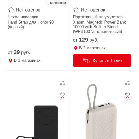
наличии
Нет оценок
Нет оценок
Чехол-накладка
Портативный аккумулятор
Hand Strap для Honor 90
Xiaomi Magnetic Power Bank
(черный)
10000 with Built-in Stand
(WPB1007Z, фиолетовый)
129
от
руб.
В
2
магазинах
39
от
руб.
В
3
магазинах
Купить в 1 клик
23
23