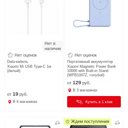
Нет в
наличии
Нет оценок
Нет оценок
Data-кабель
Портативный аккумулятор
Xiaomi Mi USB Type-C 1м
Xiaomi Magnetic Power Bank
(белый)
10000 with Built-in Stand
(WPB1007Z, голубой)
129
от
руб.
В
3
магазинах
19
от
руб.
В
6
магазинах
Купить в 1 клик
Ждем поступления