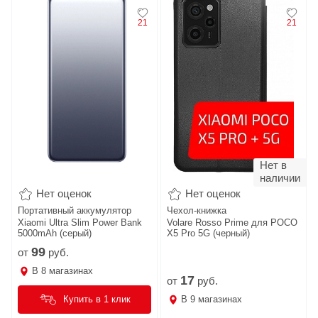
21
21
Нет в
наличии
Нет оценок
Нет оценок
Портативный аккумулятор
Чехол-книжка
Xiaomi Ultra Slim Power Bank
Volare Rosso Prime для POCO
5000mAh (серый)
X5 Pro 5G (черный)
99
от
руб.
В
8
магазинах
17
от
руб.
В
9
магазинах
Купить в 1 клик