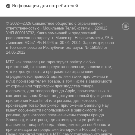
Информация для потребителей
© 2002—2026 Совместное общество с ограниченной
ответственностью «Мобильные ТелеСистемы». 220012
УНП 800013732, Книга замечаний и предложений
расположена по адресу: г. Минск пр. Независимости, 95-4
Лицензия МСиИ РБ №926 от 30.04 .2004. Зарегистрирован
в Торговом реестре Республики Беларусь № 158398 от
14.05.2012
МТС как продавец не гарантирует работу любых
приложений, включая предустановленные, в связи с тем,
что их доступность и программные ограничения
определяются правообладателями таких приложений и
(или) производителем товара, в том числе в зависимости
от страны или территории производства товара
(например, для товаров бренда Apple, произведенных в
континентальном Китае, не доступен полный функционал
приложения FaceTime) или региона, для которого
произведен товар (например, приложение Samsung Pay
имеет особенности использования в зависимости от
региона, для которого предназначены товары бренда
Samsung), или страны, где активируется устройство
(например, товары бренда Infiniх, имеющие особенности
при активации за пределами Беларуси и России) и т.д.
Перед покупкой товара в МТС самостоятельно уточняйте