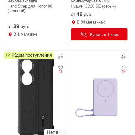
Чехол-накладка
Компьютерная мышь
Hand Strap для Honor 90
Huawei CD26 SE (серый)
(зеленый)
49
от
руб.
В
84
магазинах
39
от
руб.
В
1
магазине
Купить в 1 клик
Ждем поступления
27
24
Нет в