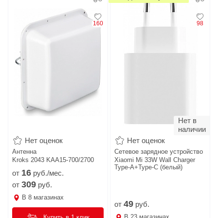
160
98
Нет в
наличии
Нет оценок
Нет оценок
Антенна
Сетевое зарядное устройство
Kroks 2043 KAA15-700/2700
Xiaomi Mi 33W Wall Charger
Type-A+Type-C (белый)
16
от
руб./мес.
309
от
руб.
В
8
магазинах
49
от
руб.
В
23
магазинах
Купить в 1 клик