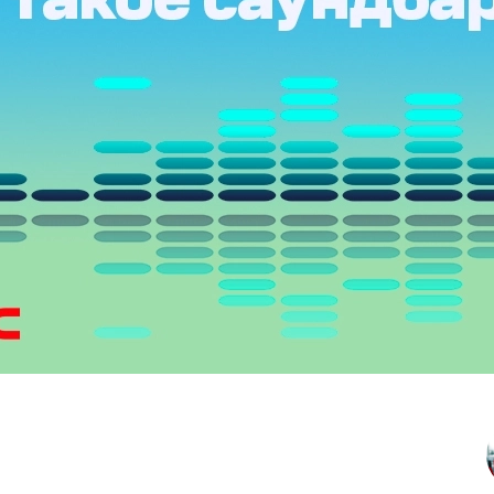
O
realme
TCL
vivo
 F
realme C
TCL 50
vivo Y
 M
realme 14
TCL 60
vivo V
 X
realme note
TCL 70
vivo X
 C
kview