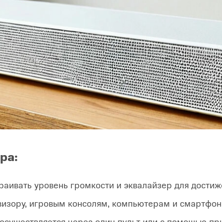
ра:
раивать уровень громкости и эквалайзер для дости
евизору, игровым консолям, компьютерам и смартфон
 осуществляется через один пульт или с помощью п