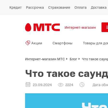
Кредит
Рассрочка
Страхование
Оплата
Доставка
Интернет-магазин
См
Акции
Смартфоны
Товары для до
Акции
Все
Смартфоны
Интернет-магазин МТС
Блог
Что такое сау
Что такое саун
Планшеты и ноутбуки
Восстановленные
23.09.2024
2224
Дата обн
смартфоны
Товары для дома