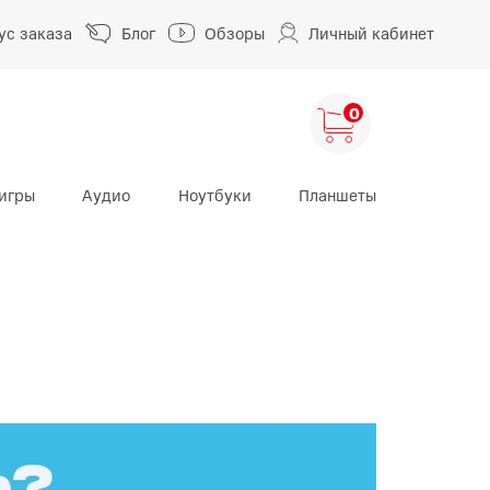
ус заказа
Блог
Обзоры
Личный кабинет
0
игры
Аудио
Ноутбуки
Планшеты
ng
HUAWEI
HONOR
HUAWEI Pura
HONOR 400
A
HUAWEI Nova
HONOR 600
HUAWEI Mate
HONOR Magic
HONOR X