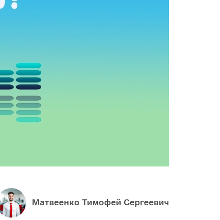
Infinix
TECNO
Infinix GT
Spark
Infinix Note
Camon
Pova
Матвеенко Тимофей Сергеевич