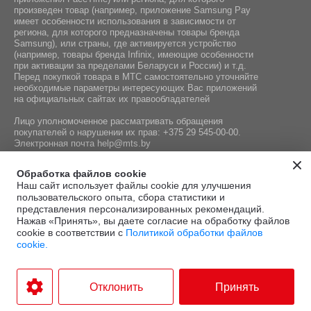
произведен товар (например, приложение Samsung Pay
имеет особенности использования в зависимости от
региона, для которого предназначены товары бренда
Samsung), или страны, где активируется устройство
(например, товары бренда Infiniх, имеющие особенности
при активации за пределами Беларуси и России) и т.д.
Перед покупкой товара в МТС самостоятельно уточняйте
необходимые параметры интересующих Вас приложений
на официальных сайтах их правообладателей
Лицо уполномоченное рассматривать обращения
покупателей о нарушении их прав:
+375 29 545-00-00
.
Электронная почта
help@mts.by
Номер телефона работников местных исполнительных и
Обработка файлов cookie
распорядительных органов по месту государственной
Наш сайт использует файлы cookie для улучшения
регистрации СООО «Мобильные ТелеСистемы»,
пользовательского опыта, сбора статистики и
уполномоченных рассматривать обращения покупателей:
представления персонализированных рекомендаций.
+375 17 215-14-65
Нажав «Принять», вы даете согласие на обработку файлов
cookie в соответствии с
Политикой обработки файлов
cookie.
Этот сайт защищён
Политика
Условия
reCAPTCHA, а также
конфиденциальности
и
.
использования
Отклонить
Принять
применяются
Google
Разработка интернет-магазина