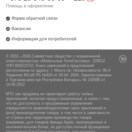
Помощь в оформлении
Форма обратной связи
Вакансии
Информация для потребителей
© 2002—2026 Совместное общество с ограниченной
ответственностью «Мобильные ТелеСистемы». 220012
УНП 800013732, Книга замечаний и предложений
расположена по адресу: г. Минск пр. Независимости, 95-4
Лицензия МСиИ РБ №926 от 30.04 .2004. Зарегистрирован
в Торговом реестре Республики Беларусь № 158398 от
14.05.2012
МТС как продавец не гарантирует работу любых
приложений, включая предустановленные, в связи с тем,
что их доступность и программные ограничения
определяются правообладателями таких приложений и
(или) производителем товара, в том числе в зависимости
от страны или территории производства товара
(например, для товаров бренда Apple, произведенных в
континентальном Китае, не доступен полный функционал
приложения FaceTime) или региона, для которого