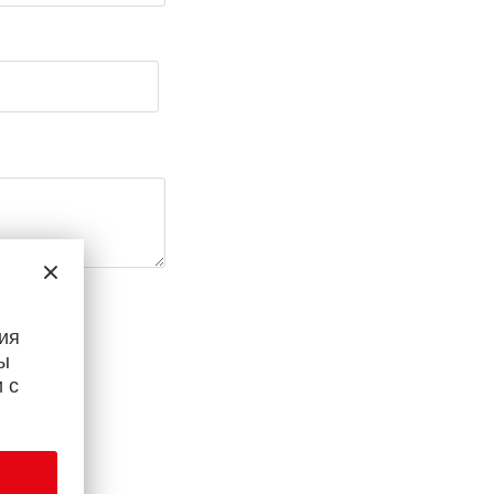
Infinix
TECNO
Infinix GT
Spark
Infinix Note
Camon
Pova
ия
ы
 с