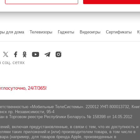
ры для дома
Телевизоры
Гаджеты
Видеоигры
Cертификаты
К
 соц. сетях
лосуточно, 24/7/365!
ветственностью «Мобильные ТелеСистемы». 220012 УНП 800013732, Кни
нск пр. Независимости, 95-4
ан в Торговом реестре Республики Беларусь № 158398 от 14.05.2012
ний, включая предустановленные, в связи с тем, что их доступность и
ями таких приложений и (или) производителем товара, в том числе в
вара (например, для товаров бренда Apple, произведенных в