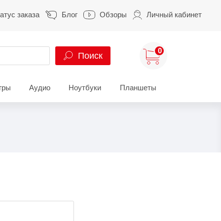
атус заказа
Блог
Обзоры
Личный кабинет
0
Поиск
гры
Аудио
Ноутбуки
Планшеты
ung
HUAWEI
HONOR
S
HUAWEI Pura
HONOR 400
A
HUAWEI Nova
HONOR 600
Z
HUAWEI Mate
HONOR Magic
HONOR X