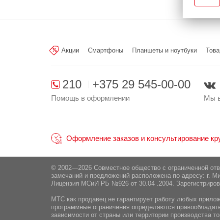
Популярное
Вакансии
Акции
Смартфоны
Планшеты и ноутбуки
Това
210
+375 29 545-00-00
Помощь в оформлении
Мы в
Оформление заказов и консультирование круг
© 2002—2026 Совместное общество с ограниченной от
замечаний и предложений расположена по адресу: г. Ми
Лицензия МСиИ РБ №926 от 30.04 .2004. Зарегистриров
МТС как продавец не гарантирует работу любых приложе
программные ограничения определяются правообладател
зависимости от страны или территории производства то