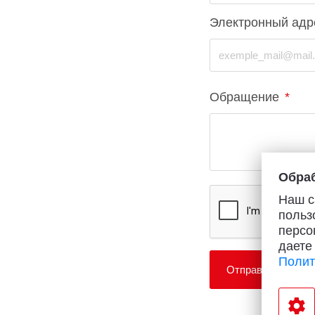
Телевизоры
Электронный адр
POC
Гаджеты
POCO
POCO
Видеоигры
Обращение
*
POCO
POCO
Мобильные кассы
Blac
Интернет для дома
Обраб
Наш с
Аксессуары
польз
персо
Cертификаты
даете
Полит
Отправить
Купить SIM