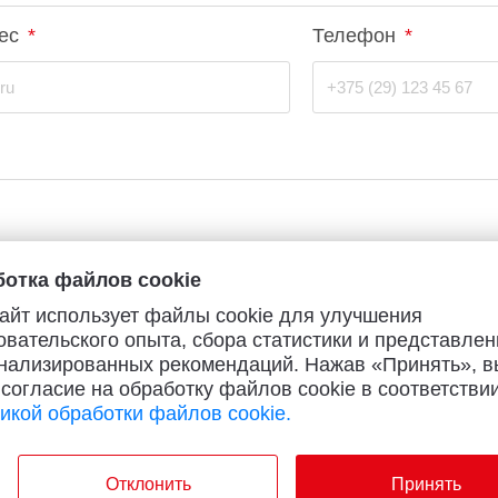
ес
*
Телефон
*
O
realme
TCL
vivo
 F
realme C
TCL 50
vivo Y
 M
realme 14
TCL 60
vivo V
 X
realme note
TCL 70
vivo X
 C
kview
отка файлов cookie
айт использует файлы cookie для улучшения
овательского опыта, сбора статистики и представлен
нализированных рекомендаций. Нажав «Принять», в
 согласие на обработку файлов cookie в соответствии
икой обработки файлов cookie.
Отклонить
Принять