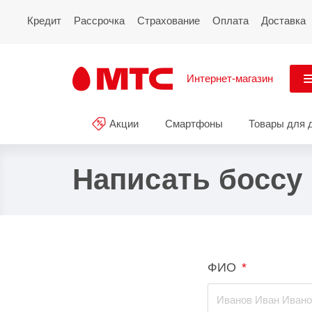
Кредит
Рассрочка
Страхование
Оплата
Доставка
Интернет-магазин
См
Акции
Смартфоны
Товары для 
Акции
Все
Смартфоны
Написать боссу
Планшеты и ноутбуки
Восстановленные
смартфоны
ФИО
*
Товары для дома