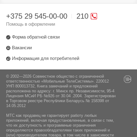
350 г
Стандарт Wi-Fi:
120 — 16 000 Гц
Произведено в стране:
Порты USB:
802.11 b/g/n/ac
Китай
+375 29 545-00-00
210
USB-C
Серия:
Производитель:
Помощь в оформлении
Дистанционное управление:
Cтанция Лайт
Yandex Services AG, Switzerland, Werftestrasse
Умный дом с Алисой
4, 6005 Luzern. Яндекс Сервисез АГ,
Форма обратной связи
Особенности :
Швейцария, Верфтештрассе 4, 6005 Люцерн.
Yandex. Станция Лайт 2 (YNDX-0028)
Вакансии
Поставщик:
Информация для потребителей
Комплектация:
ООО "Единая торговая компания" Минская
обл., Минский р-н, Новодворский с/с, а/г
Гатово, д. 5, пом. 78, 223017
Инструкция / Адаптер питания
© 2002—2026 Совместное общество с ограниченной
ответственностью «Мобильные ТелеСистемы». 220012
УНП 800013732, Книга замечаний и предложений
Встроенный голосовой помощник:
расположена по адресу: г. Минск пр. Независимости, 95-4
Яндекс Алиса
Лицензия МСиИ РБ №926 от 30.04 .2004. Зарегистрирован
в Торговом реестре Республики Беларусь № 158398 от
14.05.2012
МТС как продавец не гарантирует работу любых
приложений, включая предустановленные, в связи с тем,
что их доступность и программные ограничения
определяются правообладателями таких приложений и
(или) производителем товара, в том числе в зависимости