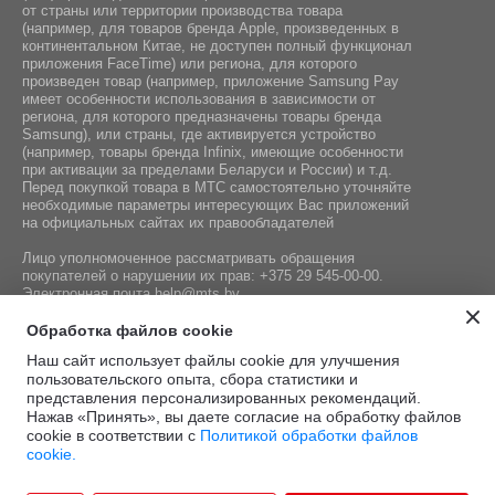
от страны или территории производства товара
(например, для товаров бренда Apple, произведенных в
континентальном Китае, не доступен полный функционал
приложения FaceTime) или региона, для которого
произведен товар (например, приложение Samsung Pay
имеет особенности использования в зависимости от
региона, для которого предназначены товары бренда
Samsung), или страны, где активируется устройство
(например, товары бренда Infiniх, имеющие особенности
при активации за пределами Беларуси и России) и т.д.
Перед покупкой товара в МТС самостоятельно уточняйте
необходимые параметры интересующих Вас приложений
на официальных сайтах их правообладателей
Лицо уполномоченное рассматривать обращения
покупателей о нарушении их прав:
+375 29 545-00-00
.
Электронная почта
help@mts.by
Номер телефона работников местных исполнительных и
Обработка файлов cookie
распорядительных органов по месту государственной
Наш сайт использует файлы cookie для улучшения
регистрации СООО «Мобильные ТелеСистемы»,
пользовательского опыта, сбора статистики и
уполномоченных рассматривать обращения покупателей:
представления персонализированных рекомендаций.
+375 17 215-14-65
Нажав «Принять», вы даете согласие на обработку файлов
cookie в соответствии с
Политикой обработки файлов
cookie.
Этот сайт защищён
Политика
Условия