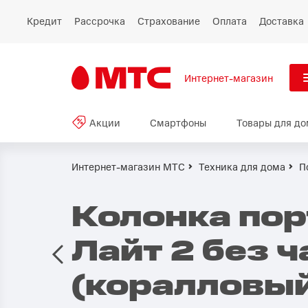
Кредит
Рассрочка
Страхование
Оплата
Доставка
Интернет-магазин
См
Акции
Смартфоны
Товары для до
Акции
Все
Смартфоны
Интернет-магазин МТС
Техника для дома
П
Планшеты и ноутбуки
Колонка пор
Восстановленные
Лайт 2 без 
смартфоны
(коралловы
Товары для дома