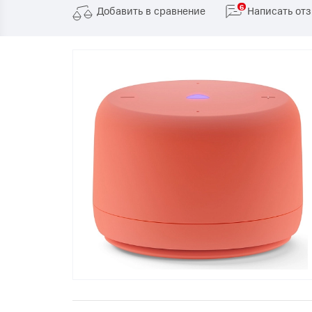
Телевизоры
6
Добавить в сравнение
Написать от
POC
Гаджеты
POCO
POCO
Видеоигры
POCO
POCO
Мобильные кассы
Blac
Интернет для дома
Аксессуары
Cертификаты
Купить SIM