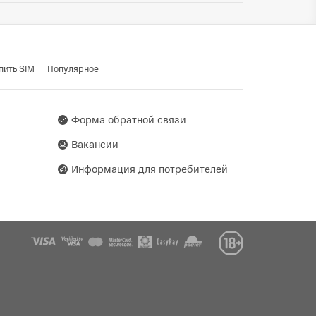
декс Сервисез АГ,
пить SIM
Популярное
ский с/с, а/г Гатово, д. 5,
Форма обратной связи
Вакансии
Информация для потребителей