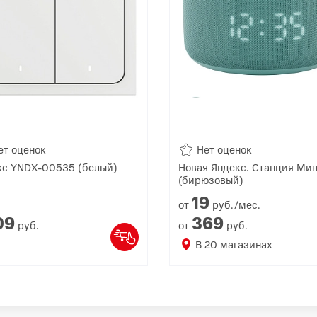
ет оценок
Нет оценок
кс YNDX-00535 (белый)
Новая Яндекс. Станция Мин
(бирюзовый)
19
от
руб./мес.
09
369
руб.
от
руб.
В
20
магазинах