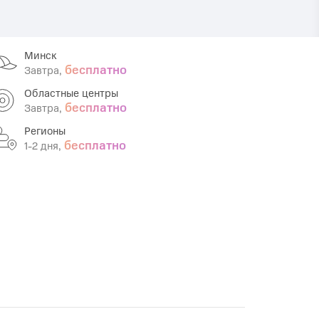
Infinix
TECNO
Infinix GT
Spark
Минск
бесплатно
Завтра,
Infinix Note
Camon
Областные центры
Pova
бесплатно
Завтра,
Регионы
бесплатно
1-2 дня,