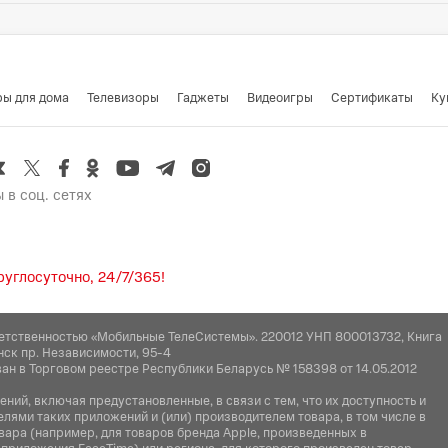
Китай
G, Switzerland, Werftestrasse 4, 6005 Luzern. Ян
6005 Люцерн.
ры для дома
Телевизоры
Гаджеты
Видеоигры
Cертификаты
Ку
 компания" Минская обл., Минский р-н, Новодвор
 в соц. сетях
углосуточно, 24/7/365!
етственностью «Мобильные ТелеСистемы». 220012 УНП 800013732, Книга
нск пр. Независимости, 95-4
ан в Торговом реестре Республики Беларусь № 158398 от 14.05.2012
ий, включая предустановленные, в связи с тем, что их доступность и
ями таких приложений и (или) производителем товара, в том числе в
вара (например, для товаров бренда Apple, произведенных в
 приложения FaceTime) или региона, для которого произведен товар