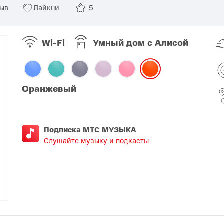
зыв
Лайкни
5
O
realme
TCL
vivo
 F
realme C
TCL 50
vivo Y
Wi-Fi
Умный дом с Алисой
 M
realme 14
TCL 60
vivo V
 X
realme note
TCL 70
vivo X
 C
Оранжевый
kview
Подписка МТС МУЗЫКА
Слушайте музыку и подкасты