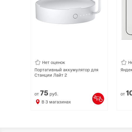
Нет оценок
Н
Портативный аккумулятор для
Янде
Станции Лайт 2
75
1
от
руб.
от
В
3
магазинах