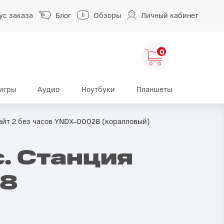
ус заказа
Блог
Обзоры
Личный кабинет
0
игры
Аудио
Ноутбуки
Планшеты
ng
HUAWEI
HONOR
айт 2 без часов YNDX-00028 (коралловый)
HUAWEI Pura
HONOR 400
. Станция
A
HUAWEI Nova
HONOR 600
HUAWEI Mate
HONOR Magic
28
HONOR X