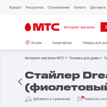
Кредит
Рассрочка
Страхование
Оплата
Доставка
Интернет-магазин
См
Акции
Смартфоны
Товары для до
Акции
Все
Смартфоны
Интернет-магазин МТС
Техника для дома
Т
Планшеты и ноутбуки
Стайлер Dre
Восстановленные
(фиолетовы
смартфоны
Товары для дома
2
Добавить в сравнение
Написать от