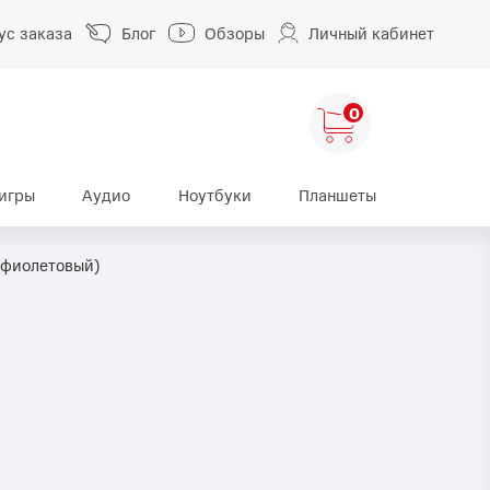
ус заказа
Блог
Обзоры
Личный кабинет
0
игры
Аудио
Ноутбуки
Планшеты
ng
HUAWEI
HONOR
 (фиолетовый)
HUAWEI Pura
HONOR 400
A
HUAWEI Nova
HONOR 600
HUAWEI Mate
HONOR Magic
HONOR X