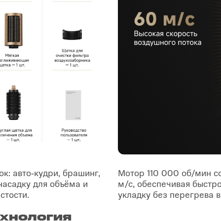
к: авто‑кудри, брашинг,
Мотор 110 000 об/мин с
насадку для объёма и
м/с, обеспечивая быстр
стости.
укладку без перегрева в
хнология