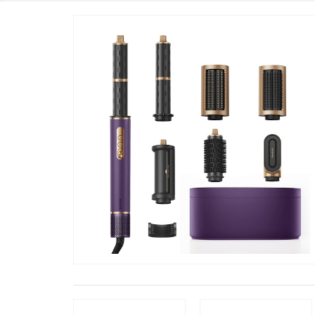
Телевизоры
POC
Гаджеты
POCO
POCO
Видеоигры
POCO
POCO
Мобильные кассы
Blac
Интернет для дома
Аксессуары
Cертификаты
Купить SIM