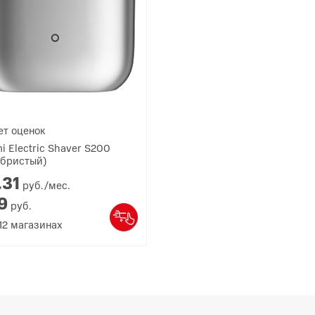
ет оценок
i Electric Shaver S200
ебристый)
.
31
руб./мес.
9
руб.
12
магазинах