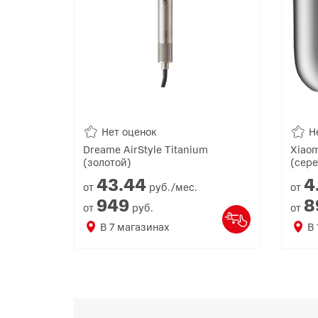
Нет оценок
Н
Dreame AirStyle Titanium
Xiaom
(золотой)
(сер
43.
44
4
от
руб./мес.
от
949
8
от
руб.
от
В
7
магазинах
В