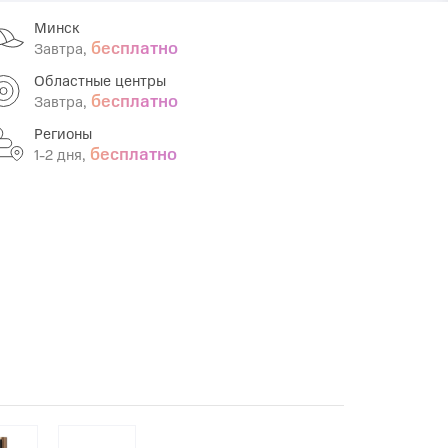
Минск
Infinix
TECNO
бесплатно
Завтра,
Infinix GT
Spark
Областные центры
бесплатно
Завтра,
Infinix Note
Camon
Регионы
Pova
бесплатно
1-2 дня,