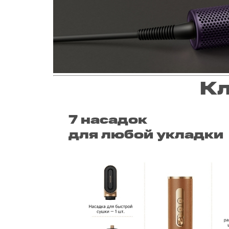
Кл
7 насадок
для любой укладки