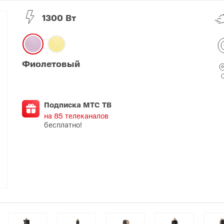
1300 Вт
O
realme
TCL
vivo
 F
realme C
TCL 50
vivo Y
 M
realme 14
TCL 60
vivo V
Фиолетовый
 X
realme note
TCL 70
vivo X
 C
Подписка МТС ТВ
kview
на 85 телеканалов
бесплатно!