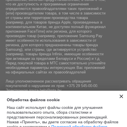
что их доступность и программные ограничения
определяются правообладателями таких приложений и
(или) производителем товара, в том числе в зависимости
от страны или территории производства товара
(например, для товаров бренда Apple, произведенных в
континентальном Китае, не доступен полный функционал
приложения FaceTime) или региона, для которого
произведен товар (например, приложение Samsung Pay
имеет особенности использования в зависимости от
региона, для которого предназначены товары бренда
Samsung), или страны, где активируется устройство
(например, товары бренда Infiniх, имеющие особенности
при активации за пределами Беларуси и России) и т.д.
Перед покупкой товара в МТС самостоятельно уточняйте
необходимые параметры интересующих Вас приложений
на официальных сайтах их правообладателей
Лицо уполномоченное рассматривать обращения
покупателей о нарушении их прав:
+375 29 545-00-00
.
Электронная почта
help@mts.by
Номер телефона работников местных исполнительных и
Обработка файлов cookie
распорядительных органов по месту государственной
Наш сайт использует файлы cookie для улучшения
регистрации СООО «Мобильные ТелеСистемы»,
пользовательского опыта, сбора статистики и
уполномоченных рассматривать обращения покупателей:
представления персонализированных рекомендаций.
+375 17 215-14-65
Нажав «Принять», вы даете согласие на обработку файлов
cookie в соответствии с
Политикой обработки файлов