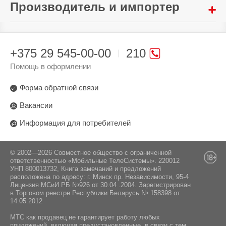
Дистанционное управление:
Производитель и импортер
Отсутствует
Инструкция / Насадка концентратор
Произведено в стране:
Китай
+375 29 545-00-00
210
Производитель:
Помощь в оформлении
Dreame Trading (Tianjin) Co. Ltd., Китай, Room
2112-1-1, South District, Finance and Trade
Форма обратной связи
Center, No.6975 Yazhou Road, Dongjiang Bonded
Port Area, Tianjin Pilot Free Trade Zone, Tianjin
Вакансии
Информация для потребителей
Поставщик:
ООО "АйТи Дистрибуция", 223053, Республика
Беларусь, Минская область, Минский район,
Боровлянский с/с, 103/3-7, помещение №7-50,
© 2002—2026 Совместное общество с ограниченной
ответственностью «Мобильные ТелеСистемы». 220012
р-н деревни Дроздово
УНП 800013732, Книга замечаний и предложений
расположена по адресу: г. Минск пр. Независимости, 95-4
Лицензия МСиИ РБ №926 от 30.04 .2004. Зарегистрирован
в Торговом реестре Республики Беларусь № 158398 от
14.05.2012
МТС как продавец не гарантирует работу любых
приложений, включая предустановленные, в связи с тем,