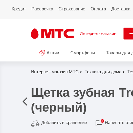
Кредит
Рассрочка
Страхование
Оплата
Доставка
Интернет-магазин
См
Акции
Смартфоны
Товары для 
Акции
Все
Смартфоны
Интернет-магазин МТС
Техника для дома
Те
Планшеты и ноутбуки
Щетка зубная Tro
Восстановленные
(черный)
смартфоны
Товары для дома
3
Добавить в сравнение
Написать от