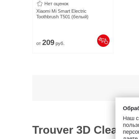
Нет оценок
Xiaomi Mi Smart Electric
Toothbrush T501 (белый)
209
от
руб.
Обраб
Наш с
польз
Trouver 3D Clean E
персо
даете