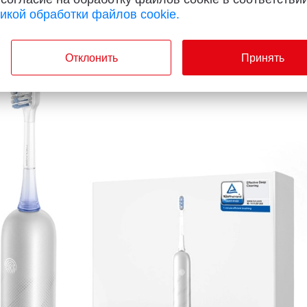
икой обработки файлов cookie.
а для профессиональной чистки дом
Отклонить
Принять