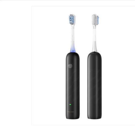
Телевизоры
POC
Гаджеты
POCO
POCO
Видеоигры
POCO
POCO
Мобильные кассы
Blac
Интернет для дома
Аксессуары
Cертификаты
Купить SIM