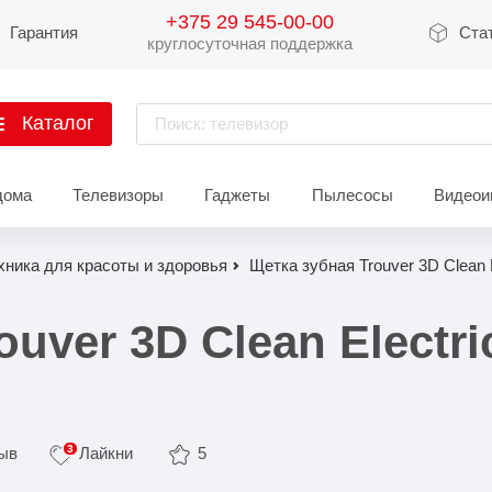
+375 29 545-00-00
Гарантия
Ста
круглосуточная поддержка
Каталог
Поиск: телевизор
артфоны
дома
Телевизоры
Гаджеты
Пылесосы
Видеои
Xiaomi
Apple
Sams
хника для красоты и здоровья
Щетка зубная Trouver 3D Clean E
Xiaomi 17
iPhone 17
Galaxy 
Xiaomi 15
iPhone 16
Galaxy 
uver 3D Clean Electri
Xiaomi 14
iPhone 15
Galaxy 
Redmi 15
iPhone 14
Redmi Note 14
iPhone 13
3
зыв
Лайкни
5
Redmi Note 15
Redmi 14
Redmi A
Восстановленные
Показать еще
Показать еще