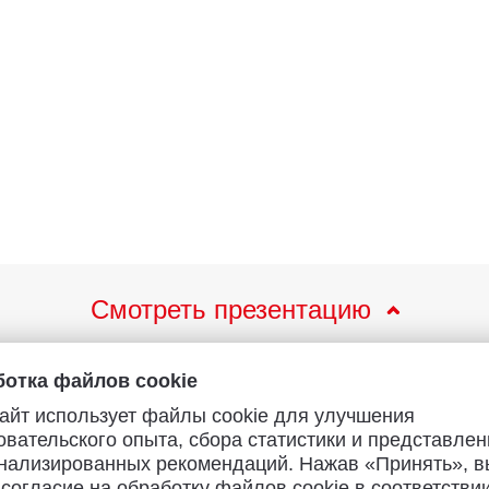
Смотреть презентацию
отка файлов cookie
айт использует файлы cookie для улучшения
овательского опыта, сбора статистики и представлен
lectric Toothbrush ATB15A
нализированных рекомендаций. Нажав «Принять», в
 согласие на обработку файлов cookie в соответствии