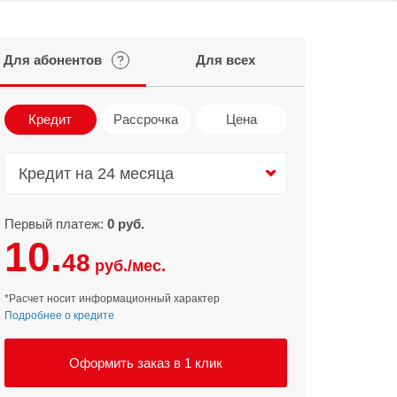
Infinix
TECNO
Для абонентов
Для всех
?
Infinix GT
Spark
Infinix Note
Camon
Кредит
Рассрочка
Цена
Pova
Кредит на 24 месяца
Кредит на 24 месяца
Первый платеж:
0 руб.
10.
48
руб./мес.
*Расчет носит информационный характер
Подробнее о кредите
Оформить заказ в 1 клик