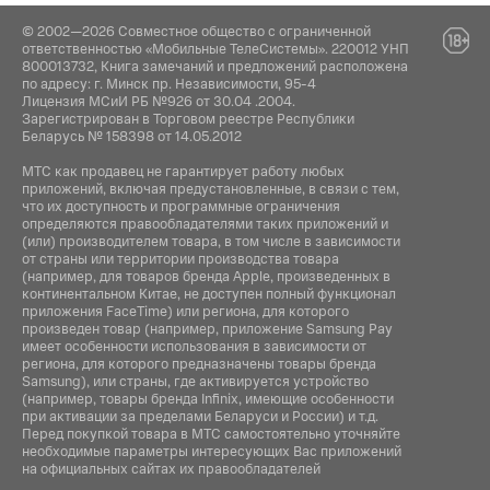
пульсация
ООО "АйТи Дистрибуция", 223053,
© 2002—2026 Совместное общество с ограниченной
Республика Беларусь, Минская область,
ответственностью «Мобильные ТелеСистемы». 220012 УНП
Минский район, Боровлянский с/с, 103/3-7,
Комплектация:
800013732, Книга замечаний и предложений расположена
помещение №7-50, р-н деревни Дроздово
по адресу: г. Минск пр. Независимости, 95-4
Лицензия МСиИ РБ №926 от 30.04 .2004.
Инструкция / Дата кабель
Зарегистрирован в Торговом реестре Республики
Беларусь № 158398 от 14.05.2012
МТС как продавец не гарантирует работу любых
приложений, включая предустановленные, в связи с тем,
что их доступность и программные ограничения
определяются правообладателями таких приложений и
(или) производителем товара, в том числе в зависимости
от страны или территории производства товара
(например, для товаров бренда Apple, произведенных в
континентальном Китае, не доступен полный функционал
приложения FaceTime) или региона, для которого
произведен товар (например, приложение Samsung Pay
имеет особенности использования в зависимости от
региона, для которого предназначены товары бренда
Samsung), или страны, где активируется устройство
(например, товары бренда Infiniх, имеющие особенности
при активации за пределами Беларуси и России) и т.д.
Перед покупкой товара в МТС самостоятельно уточняйте
необходимые параметры интересующих Вас приложений
на официальных сайтах их правообладателей