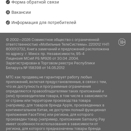
2112-1-1, South District, Finance and Trade
Форма обратной связи
до 1 часа
Фильтры:
Center, No.6975 Yazhou Road, Dongjiang
Пятислойная система фильтрации
Bonded Port Area, Tianjin Pilot Free Trade
Вакансии
Емкость аккумулятора:
Zone, Tianjin
Влажная уборка:
2500 mAh
Информация для потребителей
Да
Поставщик:
ООО "АйТи Дистрибуция", 223053,
© 2002—2026 Совместное общество с ограниченной
Функции:
Республика Беларусь, Минская область,
ответственностью «Мобильные ТелеСистемы». 220012 УНП
Минский район, Боровлянский с/с, 103/3-7,
подсветка рабочей зоны
800013732, Книга замечаний и предложений расположена
помещение №7-50, р-н деревни Дроздово
по адресу: г. Минск пр. Независимости, 95-4
Лицензия МСиИ РБ №926 от 30.04 .2004.
Зарегистрирован в Торговом реестре Республики
Беларусь № 158398 от 14.05.2012
МТС как продавец не гарантирует работу любых
приложений, включая предустановленные, в связи с тем,
что их доступность и программные ограничения
определяются правообладателями таких приложений и
(или) производителем товара, в том числе в зависимости
от страны или территории производства товара
(например, для товаров бренда Apple, произведенных в
континентальном Китае, не доступен полный функционал
приложения FaceTime) или региона, для которого
произведен товар (например, приложение Samsung Pay
имеет особенности использования в зависимости от
региона, для которого предназначены товары бренда