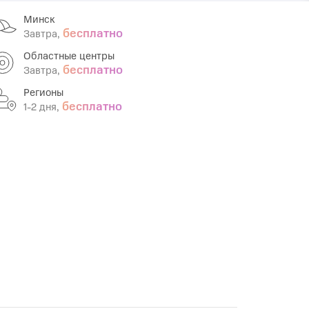
Минск
Infinix
TECNO
бесплатно
Завтра,
Infinix GT
Spark
Областные центры
бесплатно
Завтра,
Infinix Note
Camon
Регионы
Pova
бесплатно
1-2 дня,