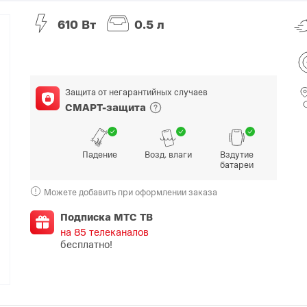
610 Вт
0.5 л
O
realme
TCL
vivo
 F
realme C
TCL 50
vivo Y
 M
realme 14
TCL 60
vivo V
Защита от негарантийных случаев
 X
realme note
TCL 70
vivo X
СМАРТ-защита
 C
kview
Падение
Возд. влаги
Вздутие
батареи
Можете добавить при оформлении заказа
Подписка МТС ТВ
на 85 телеканалов
бесплатно!