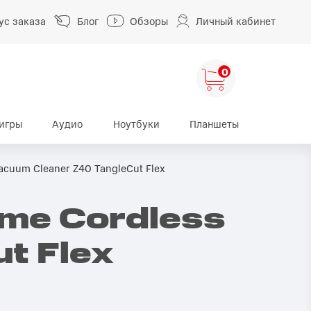
ус заказа
Блог
Обзоры
Личный кабинет
0
игры
Аудио
Ноутбуки
Планшеты
ng
HUAWEI
HONOR
cuum Cleaner Z40 TangleCut Flex
HUAWEI Pura
HONOR 400
me Cordless
A
HUAWEI Nova
HONOR 600
HUAWEI Mate
HONOR Magic
t Flex
HONOR X