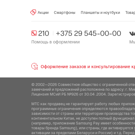
Производитель:
Dreame Trading (Ti
No.6975 Yazhou Road, Dongjiang Bo
Акции
Смартфоны
Планшеты и ноутбуки
Това
Поставщик:
ООО "АйТи Дистрибуц
Боровлянский с/с, 103/3-7, по
210
+375 29 545-00-00
Помощь в оформлении
Мы
Оформление заказов и консультирование кр
© 2002—2026 Совместное общество с ограниченной отв
замечаний и предложений расположена по адресу: г. Ми
Лицензия МСиИ РБ №926 от 30.04 .2004. Зарегистриров
МТС как продавец не гарантирует работу любых приложен
программные ограничения определяются правообладател
зависимости от страны или территории производства то
континентальном Китае, не доступен полный функционал
(например, приложение Samsung Pay имеет особенности 
товары бренда Samsung), или страны, где активируется 
активации за пределами Беларуси и России) и т.д. Пер