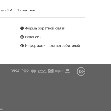
ct, Finance and Trade Center,
anjin
пить SIM
Популярное
асть, Минский район,
Форма обратной связи
Вакансии
Информация для потребителей
ры