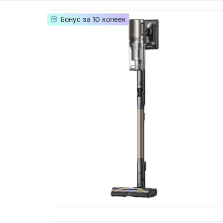
Телевизоры
POC
Бонус за 10 копеек
Гаджеты
POCO
POCO
Видеоигры
POCO
POCO
Мобильные кассы
Blac
Интернет для дома
Аксессуары
Cертификаты
Купить SIM