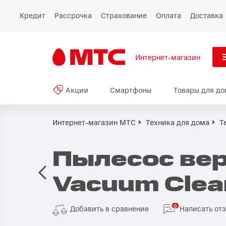
Кредит
Рассрочка
Страхование
Оплата
Доставка
Интернет-магазин
См
Акции
Смартфоны
Товары для до
Акции
Все
Смартфоны
Интернет-магазин МТС
Техника для дома
Т
Планшеты и ноутбуки
Пылесос вер
Восстановленные
Vacuum Clea
смартфоны
Товары для дома
0
Добавить в сравнение
Написать от