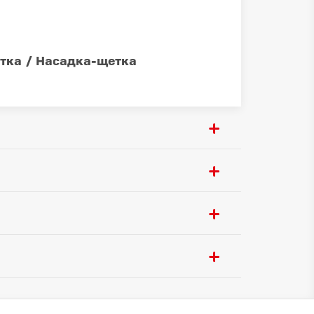
тка / Насадка-щетка
Да
Фильтр тонкой очистки
1209 мм
до 90 минут
ора:
2850 mAh