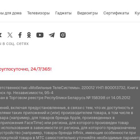
anjin) Co. Ltd., Китай, Room 2112-1-1, South Distri
nded Port Area, Tianjin Pilot Free Trade Zone, Ti
ры для дома
Телевизоры
Гаджеты
Видеоигры
Cертификаты
Ку
ия", 223053, Республика Беларусь, Минская обл
мещение №7-50, р-н деревни Дроздово
 в соц. сетях
углосуточно, 24/7/365!
етственностью «Мобильные ТелеСистемы». 220012 УНП 800013732, Книга
нск пр. Независимости, 95-4
ан в Торговом реестре Республики Беларусь № 158398 от 14.05.2012
ий, включая предустановленные, в связи с тем, что их доступность и
ями таких приложений и (или) производителем товара, в том числе в
вара (например, для товаров бренда Apple, произведенных в
 приложения FaceTime) или региона, для которого произведен товар
использования в зависимости от региона, для которого предназначены
устройство (например, товары бренда Infiniх, имеющие особенности при
ед покупкой товара в МТС самостоятельно уточняйте необходимые парамет