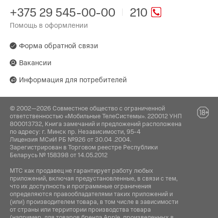
Китай
Ширина обработки:
+375 29 545-00-00
210
220 мм
Помощь в оформлении
Производитель:
Dreame Trading (Tianjin) Co. Ltd., Китай, Room
Тип:
2112-1-1, South District, Finance and Trade
Форма обратной связи
Газонокосилка
Center, No.6975 Yazhou Road, Dongjiang
Bonded Port Area, Tianjin Pilot Free Trade
Вакансии
Комплектация:
Zone, Tianjin
Информация для потребителей
Поставщик:
Инструкция
ООО "АйТи Дистрибуция", 223053,
© 2002—2026 Совместное общество с ограниченной
Республика Беларусь, Минская область,
ответственностью «Мобильные ТелеСистемы». 220012 УНП
Минский район, Боровлянский с/с, 103/3-7,
800013732, Книга замечаний и предложений расположена
помещение №7-50, р-н деревни Дроздово
по адресу: г. Минск пр. Независимости, 95-4
Лицензия МСиИ РБ №926 от 30.04 .2004.
Зарегистрирован в Торговом реестре Республики
Беларусь № 158398 от 14.05.2012
МТС как продавец не гарантирует работу любых
приложений, включая предустановленные, в связи с тем,
что их доступность и программные ограничения
определяются правообладателями таких приложений и
(или) производителем товара, в том числе в зависимости
от страны или территории производства товара
(например, для товаров бренда Apple, произведенных в