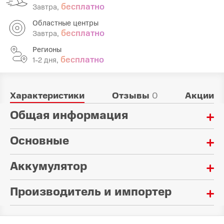
бесплатно
Завтра,
Областные центры
бесплатно
Завтра,
Регионы
бесплатно
1-2 дня,
Характеристики
Отзывы
0
Акции
Общая информация
Основные
Высота обработки:
30 — 70 мм
Аккумулятор
Обслуживаемая площадь:
Самоходная:
2000 м²
Да
Производитель и импортер
Питание:
Количество колес:
аккумулятор
4 шт
Произведено в стране: