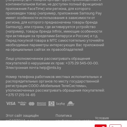
континентальном Китае, не доступен полный функционал
приложения FaceTime) или региона, для которого
произведен товар (например, приложение Samsung Pay
имеет особенности использования в зависимости от
региона, для которого предназначены товары бренда
Samsung), или страны, где активируется устройство
(например, товары бренда Infiniх, имеющие особенности
при активации за пределами Беларуси и России) и т.д.
Перед покупкой товара в МТС самостоятельно уточняйте
необходимые параметры интересующих Вас приложений
на официальных сайтах их правообладателей
Лицо уполномоченное рассматривать обращения
покупателей о нарушении их прав:
+375 29 545-00-00
.
Электронная почта
help@mts.by
Номер телефона работников местных исполнительных и
распорядительных органов по месту государственной
регистрации СООО «Мобильные ТелеСистемы»,
уполномоченных рассматривать обращения покупателей:
+375 17 215-14-65
Этот сайт защищён
Политика
Условия
reCAPTCHA, а также
конфиденциальности
и
.
использования
применяются
Google