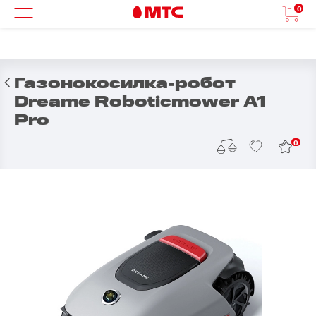
0
Газонокосилка-робот
Dreame Roboticmower A1
Pro
0