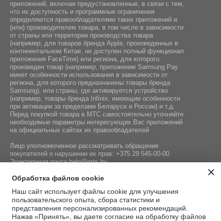
приложений, включая предустановленные, в связи с тем,
что их доступность и программные ограничения
определяются правообладателями таких приложений и
(или) производителем товара, в том числе в зависимости
от страны или территории производства товара
(например, для товаров бренда Apple, произведенных в
континентальном Китае, не доступен полный функционал
приложения FaceTime) или региона, для которого
произведен товар (например, приложение Samsung Pay
имеет особенности использования в зависимости от
региона, для которого предназначены товары бренда
Samsung), или страны, где активируется устройство
(например, товары бренда Infiniх, имеющие особенности
при активации за пределами Беларуси и России) и т.д.
Перед покупкой товара в МТС самостоятельно уточняйте
необходимые параметры интересующих Вас приложений
на официальных сайтах их правообладателей
Лицо уполномоченное рассматривать обращения
покупателей о нарушении их прав:
+375 29 545-00-00
.
Электронная почта
help@mts.by
Номер телефона работников местных исполнительных и
Обработка файлов cookie
распорядительных органов по месту государственной
Наш сайт использует файлы cookie для улучшения
регистрации СООО «Мобильные ТелеСистемы»,
пользовательского опыта, сбора статистики и
уполномоченных рассматривать обращения покупателей:
представления персонализированных рекомендаций.
+375 17 215-14-65
Нажав «Принять», вы даете согласие на обработку файлов