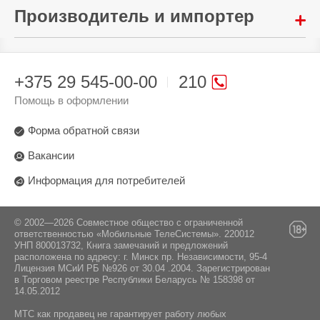
Нет
Wi-Fi:
Производитель и импортер
Питание:
Комплектация:
Вес устройства:
Нeт
Объём пылесборника:
аккумулятор
4900 г
0,5 л
Произведено в стране:
Инструкция / Комбинированная насадка /
Время работы:
Мини-электрощетка
Китай
Подсветка:
до 80 минут
+375 29 545-00-00
210
Да
Производитель:
Помощь в оформлении
Шеньчжень Раборок Инновэйшэн Технологии
Фильтры:
Ко. ЛТД. Китай, Помещение 1802, Строение Д1,
Форма обратной связи
Фильтры HEPA
Наньшан Жиуяан, № 1001 Ксеяан Авеню,
Чангуан Комьюнити, Таояан Стрит, Наньшан
Вакансии
Дистрикт, Шеньчжень
Информация для потребителей
Поставщик:
ООО "ЭлкоТелеком", Минск, Логойский тракт
22аБ 41-2.
© 2002—2026 Совместное общество с ограниченной
ответственностью «Мобильные ТелеСистемы». 220012
УНП 800013732, Книга замечаний и предложений
расположена по адресу: г. Минск пр. Независимости, 95-4
Лицензия МСиИ РБ №926 от 30.04 .2004. Зарегистрирован
в Торговом реестре Республики Беларусь № 158398 от
14.05.2012
МТС как продавец не гарантирует работу любых