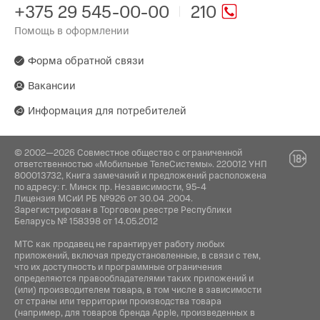
Китай
Кофеварка
+375 29 545-00-00
210
Давление:
Помощь в оформлении
Производитель:
15 бар
De Longhi Romania Srl, Str. Leonardo Da Vinci,
Nr.1, 407352. Jucu-Herghelie Jud, Cluj
Форма обратной связи
Вакансии
Поставщик:
ООО "Электросервис и Ко" г. Минск, пр.
Информация для потребителей
Независимости, 179, пом.17-1, тел. 228-66-65
© 2002—2026 Совместное общество с ограниченной
ответственностью «Мобильные ТелеСистемы». 220012 УНП
800013732, Книга замечаний и предложений расположена
по адресу: г. Минск пр. Независимости, 95-4
Лицензия МСиИ РБ №926 от 30.04 .2004.
Зарегистрирован в Торговом реестре Республики
Беларусь № 158398 от 14.05.2012
МТС как продавец не гарантирует работу любых
приложений, включая предустановленные, в связи с тем,
что их доступность и программные ограничения
определяются правообладателями таких приложений и
(или) производителем товара, в том числе в зависимости
от страны или территории производства товара
(например, для товаров бренда Apple, произведенных в