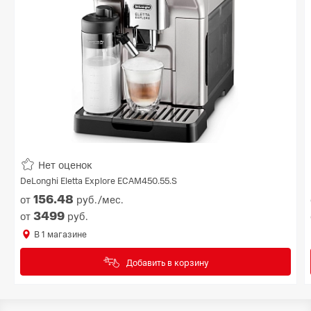
Нет оценок
DeLonghi Eletta Explore ECAM450.55.S
156.
48
от
руб./мес.
3499
от
руб.
В
1
магазине
Добавить в корзину