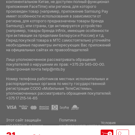
континентальном Китае, не доступен полный функционал
приложения FaceTime) или региона, для которого
произведен товар (например, приложение Samsung Pay
имеет особенности использования в зависимости от
региона, для которого предназначены товары бренда
Samsung), или страны, где активируется устройство
(например, товары бренда Infiniх, имеющие особенности
при активации за пределами Беларуси и России) и т.д.
Перед покупкой товара в МТС самостоятельно уточняйте
необходимые параметры интересующих Вас приложений
на официальных сайтах их правообладателей
Лицо уполномоченное рассматривать обращения
покупателей о нарушении их прав:
+375 29 545-00-00
.
Электронная почта
help@mts.by
Номер телефона работников местных исполнительных и
распорядительных органов по месту государственной
регистрации СООО «Мобильные ТелеСистемы»,
уполномоченных рассматривать обращения покупателей:
+375 17 215-14-65
Этот сайт защищён
Политика
Условия
reCAPTCHA, а также
конфиденциальности
и
.
использования
применяются
Google
31.