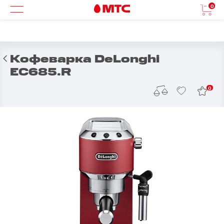
0
Кофеварка DeLonghi
EC685.R
0