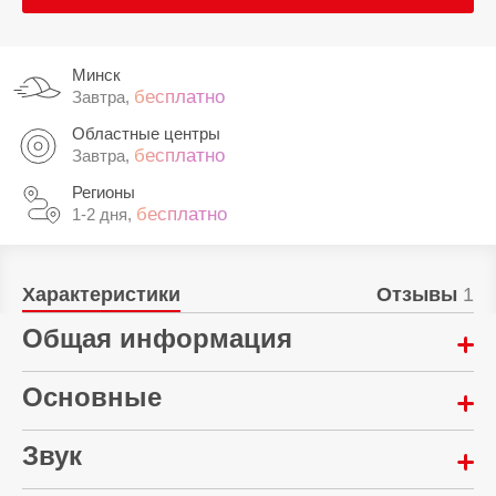
Минск
бесплатно
Завтра,
Областные центры
бесплатно
Завтра,
Регионы
бесплатно
1-2 дня,
Характеристики
Отзывы
1
Общая информация
Год выпуска:
Основные
2025
Цифровая коррекция "трапеции": горизонтальная:
Звук
Материал корпуса:
Есть
Пластик