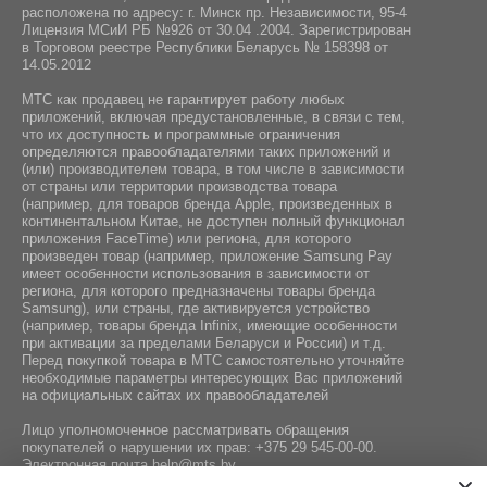
расположена по адресу: г. Минск пр. Независимости, 95-4
Источник света:
Лицензия МСиИ РБ №926 от 30.04 .2004. Зарегистрирован
в Торговом реестре Республики Беларусь № 158398 от
светодиодный (LED)
14.05.2012
Уровень шума:
МТС как продавец не гарантирует работу любых
30 дБ
приложений, включая предустановленные, в связи с тем,
что их доступность и программные ограничения
определяются правообладателями таких приложений и
(или) производителем товара, в том числе в зависимости
от страны или территории производства товара
(например, для товаров бренда Apple, произведенных в
континентальном Китае, не доступен полный функционал
приложения FaceTime) или региона, для которого
произведен товар (например, приложение Samsung Pay
имеет особенности использования в зависимости от
региона, для которого предназначены товары бренда
Samsung), или страны, где активируется устройство
(например, товары бренда Infiniх, имеющие особенности
при активации за пределами Беларуси и России) и т.д.
Перед покупкой товара в МТС самостоятельно уточняйте
необходимые параметры интересующих Вас приложений
на официальных сайтах их правообладателей
Лицо уполномоченное рассматривать обращения
покупателей о нарушении их прав:
+375 29 545-00-00
.
Электронная почта
help@mts.by