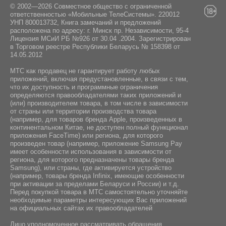
103/3-7, пом. 7-50, район д.Дроздово
© 2002—2026 Совместное общество с ограниченной
ответственностью «Мобильные ТелеСистемы». 220012
УНП 800013732, Книга замечаний и предложений
расположена по адресу: г. Минск пр. Независимости, 95-4
Лицензия МСиИ РБ №926 от 30.04 .2004. Зарегистрирован
в Торговом реестре Республики Беларусь № 158398 от
14.05.2012
МТС как продавец не гарантирует работу любых
приложений, включая предустановленные, в связи с тем,
что их доступность и программные ограничения
определяются правообладателями таких приложений и
(или) производителем товара, в том числе в зависимости
от страны или территории производства товара
(например, для товаров бренда Apple, произведенных в
континентальном Китае, не доступен полный функционал
приложения FaceTime) или региона, для которого
произведен товар (например, приложение Samsung Pay
имеет особенности использования в зависимости от
региона, для которого предназначены товары бренда
Samsung), или страны, где активируется устройство
(например, товары бренда Infiniх, имеющие особенности
при активации за пределами Беларуси и России) и т.д.
Перед покупкой товара в МТС самостоятельно уточняйте
необходимые параметры интересующих Вас приложений
на официальных сайтах их правообладателей
Лицо уполномоченное рассматривать обращения