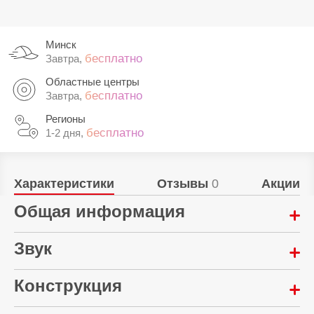
Минск
бесплатно
Завтра,
Областные центры
бесплатно
Завтра,
Регионы
бесплатно
1-2 дня,
Характеристики
Отзывы
0
Акции
Общая информация
Материал корпуса:
Звук
Пластик
Количество микрофонов:
Конструкция
Гарантия:
2
12 месяцев