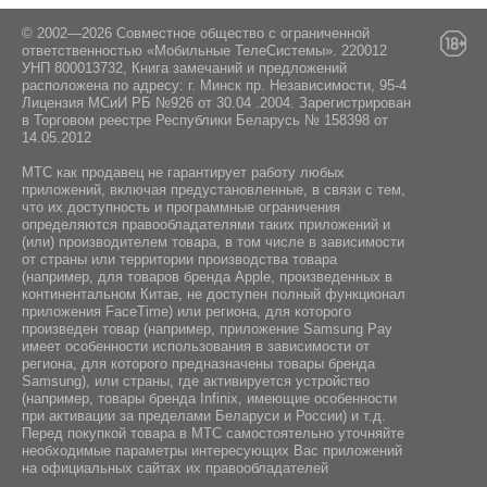
© 2002—2026 Совместное общество с ограниченной
ответственностью «Мобильные ТелеСистемы». 220012
УНП 800013732, Книга замечаний и предложений
расположена по адресу: г. Минск пр. Независимости, 95-4
Лицензия МСиИ РБ №926 от 30.04 .2004. Зарегистрирован
в Торговом реестре Республики Беларусь № 158398 от
14.05.2012
МТС как продавец не гарантирует работу любых
приложений, включая предустановленные, в связи с тем,
что их доступность и программные ограничения
определяются правообладателями таких приложений и
(или) производителем товара, в том числе в зависимости
от страны или территории производства товара
(например, для товаров бренда Apple, произведенных в
континентальном Китае, не доступен полный функционал
приложения FaceTime) или региона, для которого
произведен товар (например, приложение Samsung Pay
имеет особенности использования в зависимости от
региона, для которого предназначены товары бренда
Samsung), или страны, где активируется устройство
(например, товары бренда Infiniх, имеющие особенности
при активации за пределами Беларуси и России) и т.д.
Перед покупкой товара в МТС самостоятельно уточняйте
необходимые параметры интересующих Вас приложений
на официальных сайтах их правообладателей