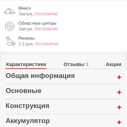
Минск
бесплатно
Завтра,
Областные центры
бесплатно
Завтра,
Регионы
бесплатно
1-2 дня,
Характеристики
Отзывы
3
Акции
Общая информация
Год выпуска:
Основные
2025
Функции:
Конструкция
Управление:
Шумоподавление во время голосового
сенсорное
вызова/множество звуковых эффектов
Микрофон:
Аккумулятор
эквалайзера
Материал корпуса:
Да