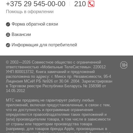
USB Type-C
+375 29 545-00-00
210
до 36 часов
IPX4
Xiaomi Earbuds
Производитель:
Помощь в оформлении
Совместимость:
Емкость аккумулятора:
"Xiaomi H.K. Limited", Гонконг, Unit 806 tower 2
Серия:
Совместимость с другими устройствами и
8/F, Tower 5, Cheung Sha Wan Plaza 833 Cheung
57 mAh
Форма обратной связи
функционал может отличаться в зависимости
Redmi Buds 6
Sha Wan Road Kl.
от производителей сопрягаемых устройств и
Вакансии
версий операционных систем
Особенности :
Поставщик:
быстрое сопряжение Google Fast Pair
Информация для потребителей
ООО "ЭлкоТелеком", 220090 г. Минск,
Логойский тракт 22 "а", 41-2
Комплектация:
© 2002—2026 Совместное общество с ограниченной
ответственностью «Мобильные ТелеСистемы». 220012
Сменные амбушюры
УНП 800013732, Книга замечаний и предложений
расположена по адресу: г. Минск пр. Независимости, 95-4
Лицензия МСиИ РБ №926 от 30.04 .2004. Зарегистрирован
в Торговом реестре Республики Беларусь № 158398 от
14.05.2012
МТС как продавец не гарантирует работу любых
приложений, включая предустановленные, в связи с тем,
что их доступность и программные ограничения
определяются правообладателями таких приложений и
(или) производителем товара, в том числе в зависимости
от страны или территории производства товара
(например, для товаров бренда Apple, произведенных в