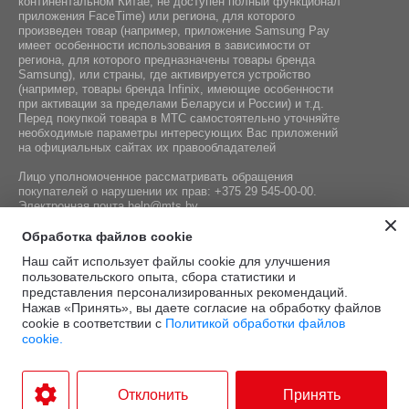
континентальном Китае, не доступен полный функционал
приложения FaceTime) или региона, для которого
произведен товар (например, приложение Samsung Pay
имеет особенности использования в зависимости от
региона, для которого предназначены товары бренда
Samsung), или страны, где активируется устройство
(например, товары бренда Infiniх, имеющие особенности
при активации за пределами Беларуси и России) и т.д.
Перед покупкой товара в МТС самостоятельно уточняйте
необходимые параметры интересующих Вас приложений
на официальных сайтах их правообладателей
Лицо уполномоченное рассматривать обращения
покупателей о нарушении их прав:
+375 29 545-00-00
.
Электронная почта
help@mts.by
Номер телефона работников местных исполнительных и
Обработка файлов cookie
распорядительных органов по месту государственной
Наш сайт использует файлы cookie для улучшения
регистрации СООО «Мобильные ТелеСистемы»,
пользовательского опыта, сбора статистики и
уполномоченных рассматривать обращения покупателей:
представления персонализированных рекомендаций.
+375 17 215-14-65
Нажав «Принять», вы даете согласие на обработку файлов
cookie в соответствии с
Политикой обработки файлов
cookie.
Этот сайт защищён
Политика
Условия
reCAPTCHA, а также
конфиденциальности
и
.
использования
Отклонить
Принять
применяются
Google
1.