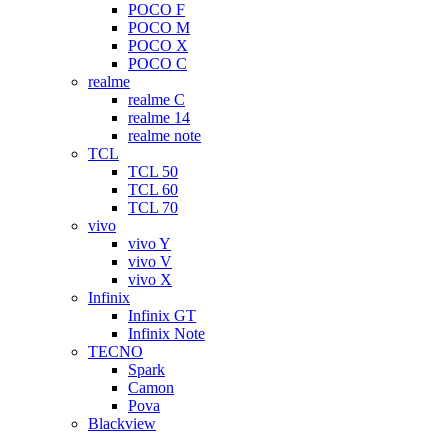
POCO F
POCO M
POCO X
POCO C
realme
realme C
realme 14
realme note
TCL
TCL 50
TCL 60
TCL 70
vivo
vivo Y
vivo V
vivo X
Infinix
Infinix GT
Infinix Note
TECNO
Spark
Camon
Pova
Blackview