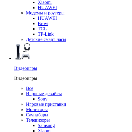
Xiaomi
HUAWEI
Модемы и роутеры
HUAWEI
Brovi
TCL
TP-Link
Детские смарт-часы
Видеоигры
Видеоигры
Все
Игровые девайсы
Sony
Игровые приставки
Мониторы
Саундбары
Телевизоры
Samsung
Xiaomi