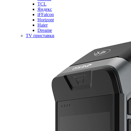
TCL
Яндекс
iFFalcon
Horizont
Haier
Dreame
TV приставки