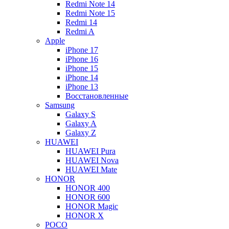
Redmi Note 14
Redmi Note 15
Redmi 14
Redmi A
Apple
iPhone 17
iPhone 16
iPhone 15
iPhone 14
iPhone 13
Восстановленные
Samsung
Galaxy S
Galaxy A
Galaxy Z
HUAWEI
HUAWEI Pura
HUAWEI Nova
HUAWEI Mate
HONOR
HONOR 400
HONOR 600
HONOR Magic
HONOR X
POCO