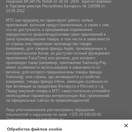
Лицензия МСиИ РБ №926 от 30.04 .2004. Зарегистрирован
в Торговом реестре Республики Беларусь № 158398 от
14.05.2012
МТС как продавец не гарантирует работу любых
приложений, включая предустановленные, в связи с тем,
что их доступность и программные ограничения
определяются правообладателями таких приложений и
(или) производителем товара, в том числе в зависимости
от страны или территории производства товара
(например, для товаров бренда Apple, произведенных в
континентальном Китае, не доступен полный функционал
приложения FaceTime) или региона, для которого
произведен товар (например, приложение Samsung Pay
имеет особенности использования в зависимости от
региона, для которого предназначены товары бренда
Samsung), или страны, где активируется устройство
(например, товары бренда Infiniх, имеющие особенности
при активации за пределами Беларуси и России) и т.д.
Перед покупкой товара в МТС самостоятельно уточняйте
необходимые параметры интересующих Вас приложений
на официальных сайтах их правообладателей
Лицо уполномоченное рассматривать обращения
покупателей о нарушении их прав:
+375 29 545-00-00
.
Электронная почта
help@mts.by
Номер телефона работников местных исполнительных и
Обработка файлов cookie