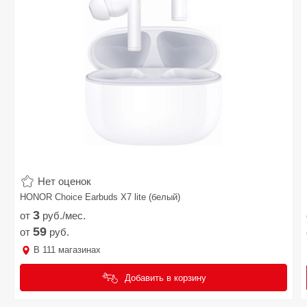
Нет оценок
HONOR Choice Earbuds X7 lite (белый)
3
от
руб./мес.
59
от
руб.
В
111
магазинах
Добавить в корзину