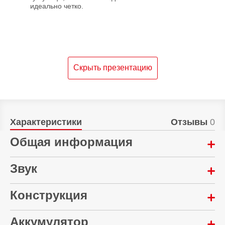
идеально четко.
Скрыть презентацию
Характеристики
Отзывы
0
Общая информация
Радиус действия:
Звук
10 м
Количество микрофонов:
Конструкция
Материал:
6 шт
Пластик
Микрофон:
Аккумулятор
Диапазон воспроизводимых частот: