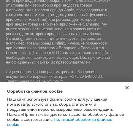
(или) производителем товара, в том числе в зависимости
от страны или территории производства товара
Встроенный голосовой помощник:
(например, для товаров бренда Apple, произведенных в
Siri
континентальном Китае, не доступен полный функционал
приложения FaceTime) или региона, для которого
произведен товар (например, приложение Samsung Pay
имеет особенности использования в зависимости от
региона, для которого предназначены товары бренда
Samsung), или страны, где активируется устройство
(например, товары бренда Infiniх, имеющие особенности
при активации за пределами Беларуси и России) и т.д.
Перед покупкой товара в МТС самостоятельно уточняйте
необходимые параметры интересующих Вас приложений
на официальных сайтах их правообладателей
Лицо уполномоченное рассматривать обращения
покупателей о нарушении их прав:
+375 29 545-00-00
.
Электронная почта
help@mts.by
Номер телефона работников местных исполнительных и
Обработка файлов cookie
распорядительных органов по месту государственной
Наш сайт использует файлы cookie для улучшения
регистрации СООО «Мобильные ТелеСистемы»,
пользовательского опыта, сбора статистики и
уполномоченных рассматривать обращения покупателей:
представления персонализированных рекомендаций.
+375 17 215-14-65
Нажав «Принять», вы даете согласие на обработку файлов
cookie в соответствии с
Политикой обработки файлов
cookie.
Этот сайт защищён
Политика