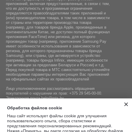
приложений, включая предустановленные, в связи с тем,
что их доступность и программные ограничения
определяются правообладателями таких приложений и
(или) производителем товара, в том числе в зависимости
от страны или территории производства товара
(например, для товаров бренда Apple, произведенных в
континентальном Китае, не доступен полный функционал
приложения FaceTime) или региона, для которого
произведен товар (например, приложение Samsung Pay
имеет особенности использования в зависимости от
региона, для которого предназначены товары бренда
Samsung), или страны, где активируется устройство
(например, товары бренда Infiniх, имеющие особенности
при активации за пределами Беларуси и России) и т.д.
Перед покупкой товара в МТС самостоятельно уточняйте
необходимые параметры интересующих Вас приложений
на официальных сайтах их правообладателей
Лицо уполномоченное рассматривать обращения
покупателей о нарушении их прав:
+375 29 545-00-00
.
Электронная почта
help@mts.by
Номер телефона работников местных исполнительных и
Обработка файлов cookie
распорядительных органов по месту государственной
Наш сайт использует файлы cookie для улучшения
регистрации СООО «Мобильные ТелеСистемы»,
пользовательского опыта, сбора статистики и
уполномоченных рассматривать обращения покупателей:
представления персонализированных рекомендаций.
+375 17 215-14-65
Нажав «Принять», вы даете согласие на обработку файлов