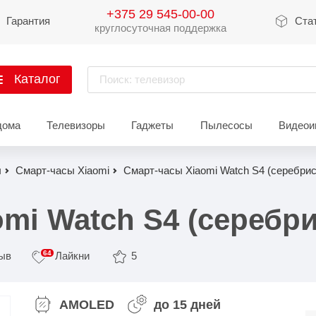
+375 29 545-00-00
Гарантия
Ста
круглосуточная поддержка
Каталог
Поиск: телевизор
артфоны
дома
Телевизоры
Гаджеты
Пылесосы
Видеои
Xiaomi
Apple
Sams
ы
Смарт-часы Xiaomi
Смарт-часы Xiaomi Watch S4 (серебри
Xiaomi 17
iPhone 17
Galaxy 
Xiaomi 15
iPhone 16
Galaxy 
mi Watch S4 (серебр
Xiaomi 14
iPhone 15
Galaxy 
64
зыв
Лайкни
5
Redmi 15
iPhone 14
Redmi Note 14
iPhone 13
Redmi Note 15
Redmi 14
Redmi A
Восстановленные
AMOLED
до 15 дней
Показать еще
Показать еще