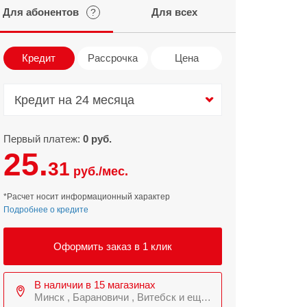
Для абонентов
Для всех
?
Infinix
TECNO
Infinix GT
Spark
Кредит
Рассрочка
Цена
Infinix Note
Camon
Pova
Кредит на 24 месяца
Кредит на 24 месяца
Первый платеж:
0 руб.
25.
31
руб./мес.
*Расчет носит информационный характер
Подробнее о кредите
Оформить заказ в 1 клик
В наличии в 15 магазинах
Минск , Барановичи , Витебск и еще 8