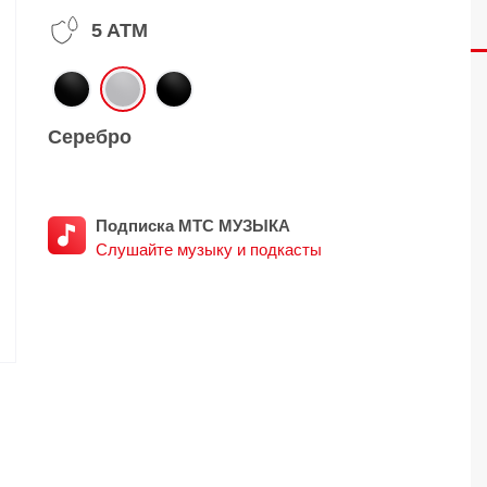
5 ATM
O
realme
TCL
vivo
 F
realme C
TCL 50
vivo Y
 M
realme 14
TCL 60
vivo V
Серебро
 X
realme note
TCL 70
vivo X
 C
Подписка МТС МУЗЫКА
kview
Слушайте музыку и подкасты