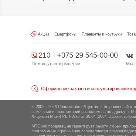
Измерение насыщенности крови
Произведено в стране:
кислородом:
Производитель:
"Xiaomi H.K. Limi
Пульсометр:
Sha Wan Road Kl.
Акции
Смартфоны
Планшеты и ноутбуки
Това
Шагомер:
Поставщик:
ООО "ЭлкоТелеком", 2
210
+375 29 545-00-00
Помощь в оформлении
Мы в
Оформление заказов и консультирование круг
© 2002—2026 Совместное общество с ограниченной от
замечаний и предложений расположена по адресу: г. Ми
Лицензия МСиИ РБ №926 от 30.04 .2004. Зарегистриров
МТС как продавец не гарантирует работу любых приложе
программные ограничения определяются правообладател
зависимости от страны или территории производства то