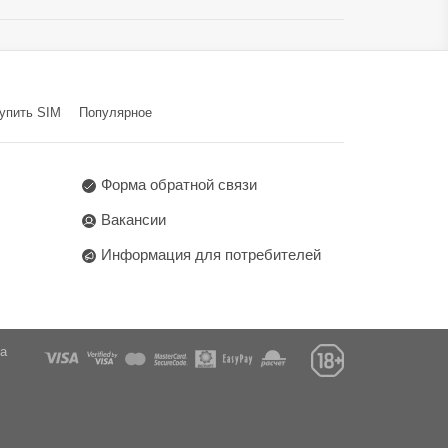
Да
Да
g Sha Wan Plaza 833 Cheung
упить SIM
Популярное
Форма обратной связи
Вакансии
Информация для потребителей
га