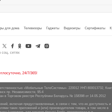
Гироскоп:
Китай
Да
Барометр:
ted", Гонконг, Unit 806 tower 2 8/F, Tower 5, Cheun
Да
ры для дома
Телевизоры
Гаджеты
Видеоигры
Cертификаты
К
Да
20090 г. Минск, Логойский тракт 22 "а", 41-2
 соц. сетях
лосуточно, 24/7/365!
ветственностью «Мобильные ТелеСистемы». 220012 УНП 800013732, Кни
нск пр. Независимости, 95-4
ан в Торговом реестре Республики Беларусь № 158398 от 14.05.2012
ний, включая предустановленные, в связи с тем, что их доступность и
ями таких приложений и (или) производителем товара, в том числе в
вара (например, для товаров бренда Apple, произведенных в