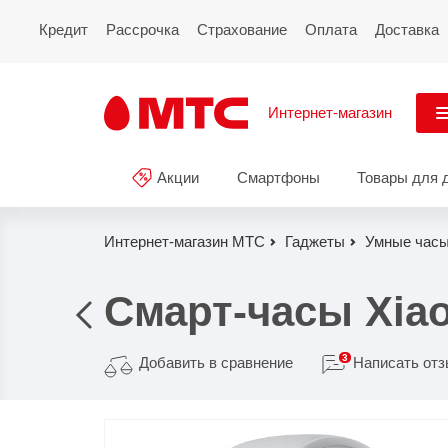
Кредит
Рассрочка
Страхование
Оплата
Доставка
Интернет-магазин
См
Акции
Смартфоны
Товары для 
Акции
Все
Смартфоны
Интернет-магазин МТС
Гаджеты
Умные час
Планшеты и ноутбуки
Смарт-часы Xiao
Восстановленные
смартфоны
3
Добавить в сравнение
Написать от
Товары для дома