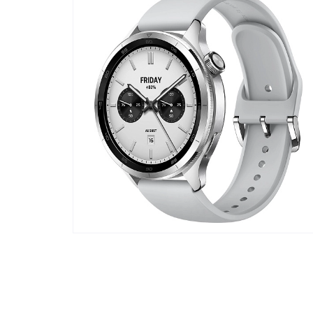
Телевизоры
POC
Гаджеты
POCO
POCO
Видеоигры
POCO
POCO
Мобильные кассы
Blac
Интернет для дома
Аксессуары
Cертификаты
Купить SIM