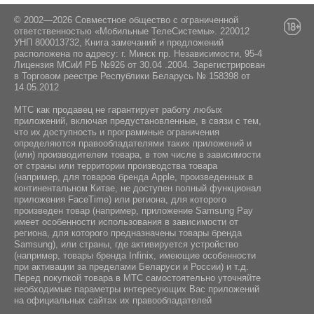
© 2002—2026 Совместное общество с ограниченной
ответственностью «Мобильные ТелеСистемы». 220012
УНП 800013732, Книга замечаний и предложений
расположена по адресу: г. Минск пр. Независимости, 95-4
Лицензия МСиИ РБ №926 от 30.04 .2004. Зарегистрирован
в Торговом реестре Республики Беларусь № 158398 от
14.05.2012
МТС как продавец не гарантирует работу любых
приложений, включая предустановленные, в связи с тем,
что их доступность и программные ограничения
определяются правообладателями таких приложений и
(или) производителем товара, в том числе в зависимости
от страны или территории производства товара
(например, для товаров бренда Apple, произведенных в
континентальном Китае, не доступен полный функционал
приложения FaceTime) или региона, для которого
произведен товар (например, приложение Samsung Pay
имеет особенности использования в зависимости от
региона, для которого предназначены товары бренда
Samsung), или страны, где активируется устройство
(например, товары бренда Infiniх, имеющие особенности
при активации за пределами Беларуси и России) и т.д.
Перед покупкой товара в МТС самостоятельно уточняйте
необходимые параметры интересующих Вас приложений
на официальных сайтах их правообладателей