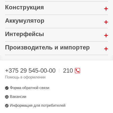
Материал корпуса:
Конструкция
Пластик
Ширина:
Аккумулятор
Гарантия:
28 мм
12 месяцев
Питание:
Интерфейсы
Длина:
Тип:
USB
88 мм
Модем
Поддержка 4G:
Производитель и импортер
Толщина:
Да
Комплектация:
11.5 мм
Произведено в стране:
Тип SIM-карты:
Инструкция
Вес устройства:
КНР
microSIM
+375 29 545-00-00
210
35 г
Производитель:
Помощь в оформлении
ZOWEE TECHNOLOGY (HEYUAN) CO., LTD.
Форма обратной связи
Поставщик:
Вакансии
ООО «Техкомпания Хуавэй»
Информация для потребителей