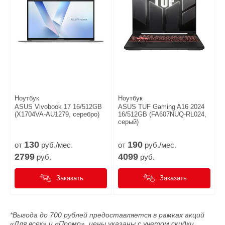
Ноутбук
Ноутбук
ASUS Vivobook 17 16/512GB
ASUS TUF Gaming A16 2024
(X1704VA-AU1279, серебро)
16/512GB (FA607NUQ-RL024,
серый)
130
190
от
руб./мес.
от
руб./мес.
2799
4099
руб.
руб.
Заказать
Заказать
*Выгода до 700 рублей предоставляется в рамках акций
«Для всех» и «Промо», цены указаны с учетом скидки.