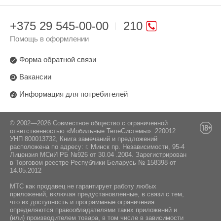
+375 29 545-00-00
210
Помощь в оформлении
Форма обратной связи
Вакансии
Информация для потребителей
© 2002—2026 Совместное общество с ограниченной
ответственностью «Мобильные ТелеСистемы». 220012
УНП 800013732, Книга замечаний и предложений
расположена по адресу: г. Минск пр. Независимости, 95-4
Лицензия МСиИ РБ №926 от 30.04 .2004. Зарегистрирован
в Торговом реестре Республики Беларусь № 158398 от
14.05.2012
МТС как продавец не гарантирует работу любых
приложений, включая предустановленные, в связи с тем,
что их доступность и программные ограничения
определяются правообладателями таких приложений и
(или) производителем товара, в том числе в зависимости