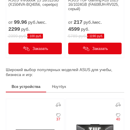
ASUS Vivobook 15 16/512GB
ASUS TUF Gaming A16 2025
(X1504VA-BQ4056, серебро)
16/1024GB (FA608UH-RV025,
серый)
99.
96
217
от
руб./мес.
от
руб./мес.
2299
4599
руб.
руб.
руб.
руб.
2399
5789
-100 руб.
-1190 руб.
Заказать
Заказать
Широкий выбор популярных моделей ASUS для учебы,
бизнеса и игр:
Все устройства
Ноутбук
37
40