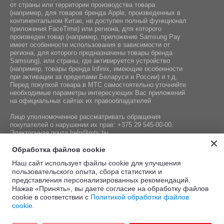
от страны или территории производства товара
(например, для товаров бренда Apple, произведенных в
континентальном Китае, не доступен полный функционал
приложения FaceTime) или региона, для которого
произведен товар (например, приложение Samsung Pay
имеет особенности использования в зависимости от
региона, для которого предназначены товары бренда
Samsung), или страны, где активируется устройство
(например, товары бренда Infiniх, имеющие особенности
при активации за пределами Беларуси и России) и т.д.
Перед покупкой товара в МТС самостоятельно уточняйте
необходимые параметры интересующих Вас приложений
на официальных сайтах их правообладателей
Лицо уполномоченное рассматривать обращения
покупателей о нарушении их прав:
+375 29 545-00-00
.
Электронная почта
help@mts.by
Номер телефона работников местных исполнительных и
Обработка файлов cookie
распорядительных органов по месту государственной
Наш сайт использует файлы cookie для улучшения
регистрации СООО «Мобильные ТелеСистемы»,
пользовательского опыта, сбора статистики и
уполномоченных рассматривать обращения покупателей:
представления персонализированных рекомендаций.
+375 17 215-14-65
Нажав «Принять», вы даете согласие на обработку файлов
cookie в соответствии с
Политикой обработки файлов
cookie.
Этот сайт защищён
Политика
Условия