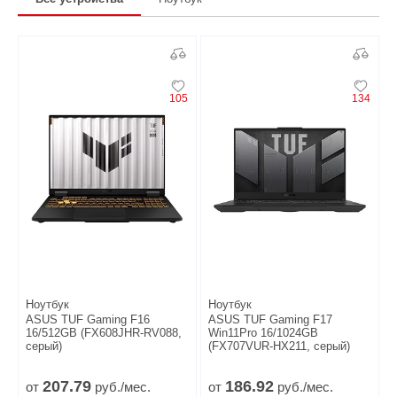
105
134
Ноутбук
Ноутбук
ASUS TUF Gaming F16
ASUS TUF Gaming F17
16/512GB (FX608JHR-RV088,
Win11Pro 16/1024GB
серый)
(FX707VUR-HX211, серый)
207.
79
186.
92
от
руб./мес.
от
руб./мес.