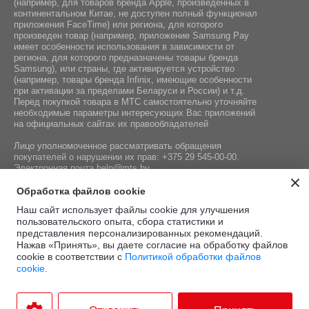
(например, для товаров бренда Apple, произведенных в
континентальном Китае, не доступен полный функционал
приложения FaceTime) или региона, для которого
произведен товар (например, приложение Samsung Pay
имеет особенности использования в зависимости от
региона, для которого предназначены товары бренда
Samsung), или страны, где активируется устройство
(например, товары бренда Infiniх, имеющие особенности
при активации за пределами Беларуси и России) и т.д.
Перед покупкой товара в МТС самостоятельно уточняйте
необходимые параметры интересующих Вас приложений
на официальных сайтах их правообладателей
Лицо уполномоченное рассматривать обращения
покупателей о нарушении их прав:
+375 29 545-00-00
.
Электронная почта
help@mts.by
Номер телефона работников местных исполнительных и
Обработка файлов cookie
распорядительных органов по месту государственной
Наш сайт использует файлы cookie для улучшения
регистрации СООО «Мобильные ТелеСистемы»,
пользовательского опыта, сбора статистики и
уполномоченных рассматривать обращения покупателей:
представления персонализированных рекомендаций.
+375 17 215-14-65
Нажав «Принять», вы даете согласие на обработку файлов
cookie в соответствии с
Политикой обработки файлов
cookie.
Этот сайт защищён
Политика
Условия
reCAPTCHA, а также
конфиденциальности
и
.
использования