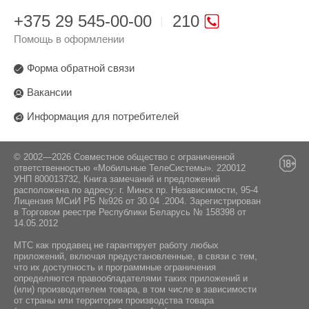
+375 29 545-00-00
210
Помощь в оформлении
Форма обратной связи
Вакансии
Информация для потребителей
© 2002—2026 Совместное общество с ограниченной
ответственностью «Мобильные ТелеСистемы». 220012
УНП 800013732, Книга замечаний и предложений
расположена по адресу: г. Минск пр. Независимости, 95-4
Лицензия МСиИ РБ №926 от 30.04 .2004. Зарегистрирован
в Торговом реестре Республики Беларусь № 158398 от
14.05.2012
МТС как продавец не гарантирует работу любых
приложений, включая предустановленные, в связи с тем,
что их доступность и программные ограничения
определяются правообладателями таких приложений и
(или) производителем товара, в том числе в зависимости
от страны или территории производства товара