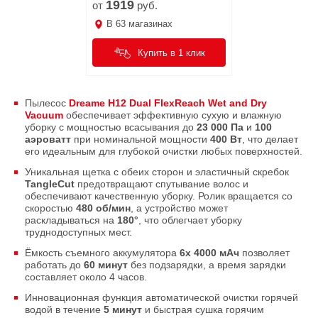
1919
от
руб.
В
63
магазинах
Купить в 1 клик
Пылесос
Dreame H12 Dual FlexReach Wet and Dry
Vacuum
обеспечивает эффективную сухую и влажную
уборку с мощностью всасывания до
23 000 Па
и
100
аэроватт
при номинальной мощности
400 Вт
, что делает
его идеальным для глубокой очистки любых поверхностей.
Уникальная щетка с обеих сторон и эластичный скребок
TangleCut
предотвращают спутывание волос и
обеспечивают качественную уборку. Ролик вращается со
скоростью
480 об/мин
, а устройство может
раскладываться на
180°
, что облегчает уборку
труднодоступных мест.
Ёмкость съемного аккумулятора
6х 4000 мАч
позволяет
работать до
60 минут
без подзарядки, а время зарядки
составляет около 4 часов.
Инновационная функция автоматической очистки горячей
водой в течение
5 минут
и быстрая сушка горячим