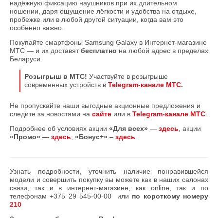
надёжную фиксацию наушников при их длительном
ношении, даря ощущение лёгкости и удобства на отдыхе,
пробежке или в любой другой ситуации, когда вам это
особенно важно.
Покупайте смартфоны Samsung Galaxy в Интернет-магазине
МТС — и их доставят
бесплатно
на любой адрес в пределах
Беларуси.
Розыгрыш в МТС!
Участвуйте в розыгрыше
современных устройств в
Telegram-канале МТС
.
Не пропускайте наши выгодные акционные предложения и
следите за новостями на
сайте
или в
Telegram-канале МТС
.
Подробнее об условиях акции
«Для всех»
—
здесь
, акции
«Промо»
—
здесь
,
«Бонус+»
–
здесь
.
Узнать подробности, уточнить наличие понравившейся
модели и совершить покупку вы можете как в наших салонах
связи, так и в интернет-магазине, как online, так и по
телефонам
+375 29 545-00-00
или
по короткому номеру
210