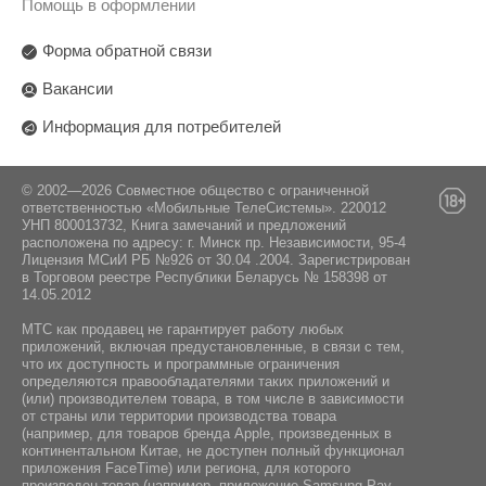
Помощь в оформлении
Форма обратной связи
Вакансии
Информация для потребителей
© 2002—2026 Совместное общество с ограниченной
ответственностью «Мобильные ТелеСистемы». 220012
УНП 800013732, Книга замечаний и предложений
расположена по адресу: г. Минск пр. Независимости, 95-4
Лицензия МСиИ РБ №926 от 30.04 .2004. Зарегистрирован
в Торговом реестре Республики Беларусь № 158398 от
14.05.2012
МТС как продавец не гарантирует работу любых
приложений, включая предустановленные, в связи с тем,
что их доступность и программные ограничения
определяются правообладателями таких приложений и
(или) производителем товара, в том числе в зависимости
от страны или территории производства товара
(например, для товаров бренда Apple, произведенных в
континентальном Китае, не доступен полный функционал
приложения FaceTime) или региона, для которого
произведен товар (например, приложение Samsung Pay