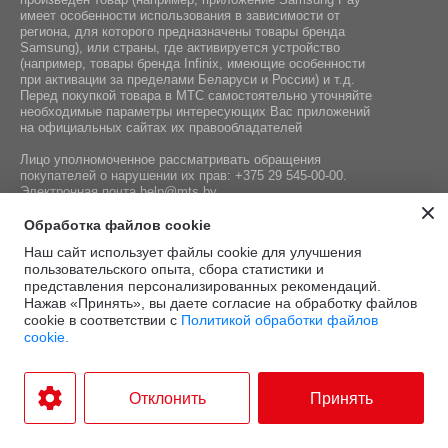
имеет особенности использования в зависимости от
региона, для которого предназначены товары бренда
Samsung), или страны, где активируется устройство
(например, товары бренда Infiniх, имеющие особенности
при активации за пределами Беларуси и России) и т.д.
Перед покупкой товара в МТС самостоятельно уточняйте
необходимые параметры интересующих Вас приложений
на официальных сайтах их правообладателей
Лицо уполномоченное рассматривать обращения
покупателей о нарушении их прав:
+375 29 545-00-00
.
Электронная почта
help@mts.by
Номер телефона работников местных исполнительных и
Обработка файлов cookie
распорядительных органов по месту государственной
Наш сайт использует файлы cookie для улучшения
регистрации СООО «Мобильные ТелеСистемы»,
пользовательского опыта, сбора статистики и
уполномоченных рассматривать обращения покупателей:
представления персонализированных рекомендаций.
+375 17 215-14-65
Нажав «Принять», вы даете согласие на обработку файлов
cookie в соответствии с
Политикой обработки файлов
cookie.
Этот сайт защищён
Политика
Условия
reCAPTCHA, а также
конфиденциальности
и
.
использования
Отклонить
Принять
применяются
Google
Разработка интернет-магазина