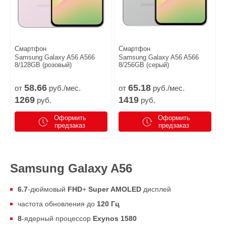
Смартфон
Смартфон
Samsung Galaxy A56 A566
Samsung Galaxy A56 A566
8/128GB (розовый)
8/256GB (серый)
58.
66
65.
18
от
руб./мес.
от
руб./мес.
1269
1419
руб.
руб.
Оформить
Оформить
предзаказ
предзаказ
Samsung Galaxy A56
6.7
-дюймовый
FHD
+
Super
AMOLED
дисплей
частота обновления до
120 Гц
8
-ядерный процессор
Exynos 1580