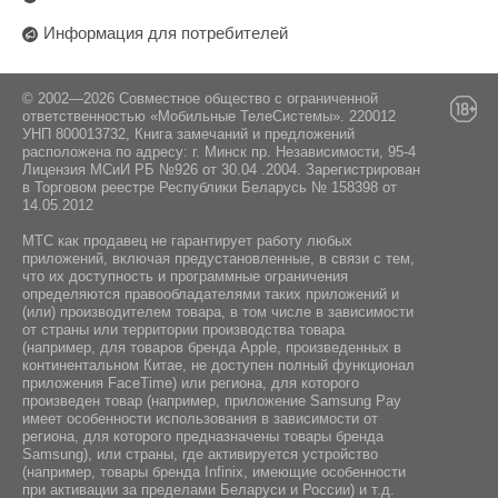
Информация для потребителей
© 2002—2026 Совместное общество с ограниченной
ответственностью «Мобильные ТелеСистемы». 220012
УНП 800013732, Книга замечаний и предложений
расположена по адресу: г. Минск пр. Независимости, 95-4
Лицензия МСиИ РБ №926 от 30.04 .2004. Зарегистрирован
в Торговом реестре Республики Беларусь № 158398 от
14.05.2012
МТС как продавец не гарантирует работу любых
приложений, включая предустановленные, в связи с тем,
что их доступность и программные ограничения
определяются правообладателями таких приложений и
(или) производителем товара, в том числе в зависимости
от страны или территории производства товара
(например, для товаров бренда Apple, произведенных в
континентальном Китае, не доступен полный функционал
приложения FaceTime) или региона, для которого
произведен товар (например, приложение Samsung Pay
имеет особенности использования в зависимости от
региона, для которого предназначены товары бренда
Samsung), или страны, где активируется устройство
(например, товары бренда Infiniх, имеющие особенности
при активации за пределами Беларуси и России) и т.д.