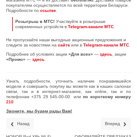
магазина МТС — и их доставят
бесплатно.
Доставка товаров
покупателям осуществляется по всей территории Беларуси.
Подробности по
ссылке
.
Розыгрыш в МТС!
Участвуйте в розыгрыше
современных устройств в
Telegram-канале МТС
.
Не пропускайте наши выгодные акционные предложения и
следите за новостями на
сайте
или в
Telegram-канале МТС
.
Подробнее об условиях акции
«Для всех»
—
здесь
, акции
«Промо»
—
здесь
.
Узнать подробности, уточнить наличие понравившейся
модели и совершить покупку вы можете как в наших салонах
связи, так и в интернет-магазине, как online, так и по
телефонам
+375 29 545-00-00
или
по короткому номеру
210
Звоните, мы будем рады Вам!
Назад
Вперед
HONOR Pad X8b Wi-Fi
ОФОРМЛЯЙТЕ ПРЕДЗАКАЗ