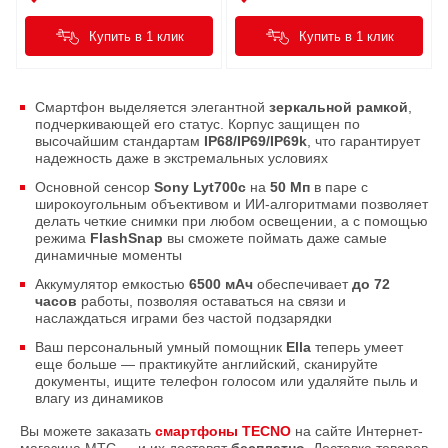
Купить в 1 клик
Купить в 1 клик
Смартфон выделяется элегантной
зеркальной рамкой
,
подчеркивающей его статус. Корпус защищен по
высочайшим стандартам
IP68/IP69/IP69k
, что гарантирует
надежность даже в экстремальных условиях
Основной сенсор
Sony Lyt700c
на
50 Мп
в паре с
широкоугольным объективом и ИИ-алгоритмами позволяет
делать четкие снимки при любом освещении, а с помощью
режима
FlashSnap
вы сможете поймать даже самые
динамичные моменты
Аккумулятор емкостью
6500 мАч
обеспечивает
до 72
часов
работы, позволяя оставаться на связи и
наслаждаться играми без частой подзарядки
Ваш персональный умный помощник
Ella
теперь умеет
еще больше — практикуйте английский, сканируйте
документы, ищите телефон голосом или удаляйте пыль и
влагу из динамиков
Вы можете заказать
смартфоны TECNO
на сайте Интернет-