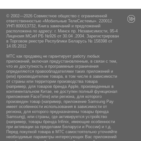
© 2002—2026 Совместное общество с ограниченной
ответственностью «Мобильные ТелеСистемы». 220012
УНП 800013732, Книга замечаний и предложений
расположена по адресу: г. Минск пр. Независимости, 95-4
Лицензия МСиИ РБ №926 от 30.04 .2004. Зарегистрирован
в Торговом реестре Республики Беларусь № 158398 от
14.05.2012
МТС как продавец не гарантирует работу любых
приложений, включая предустановленные, в связи с тем,
что их доступность и программные ограничения
определяются правообладателями таких приложений и
(или) производителем товара, в том числе в зависимости
от страны или территории производства товара
(например, для товаров бренда Apple, произведенных в
континентальном Китае, не доступен полный функционал
приложения FaceTime) или региона, для которого
произведен товар (например, приложение Samsung Pay
имеет особенности использования в зависимости от
региона, для которого предназначены товары бренда
Samsung), или страны, где активируется устройство
(например, товары бренда Infiniх, имеющие особенности
при активации за пределами Беларуси и России) и т.д.
Перед покупкой товара в МТС самостоятельно уточняйте
необходимые параметры интересующих Вас приложений