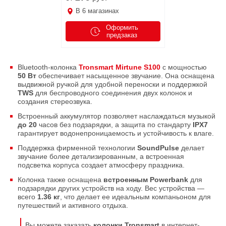
В
6
магазинах
Оформить
предзаказ
Bluetooth-колонка
Tronsmart Mirtune S100
с мощностью
50 Вт
обеспечивает насыщенное звучание. Она оснащена
выдвижной ручкой для удобной переноски и поддержкой
TWS
для беспроводного соединения двух колонок и
создания стереозвука.
Встроенный аккумулятор позволяет наслаждаться музыкой
до 20
часов без подзарядки, а защита по стандарту
IPX7
гарантирует водонепроницаемость и устойчивость к влаге.
Поддержка фирменной технологии
SoundPulse
делает
звучание более детализированным, а встроенная
подсветка корпуса создает атмосферу праздника.
Колонка также оснащена
встроенным Powerbank
для
подзарядки других устройств на ходу. Вес устройства —
всего
1.36 кг
, что делает ее идеальным компаньоном для
путешествий и активного отдыха.
Вы можете заказать
колонки Tronsmart
в интернет-