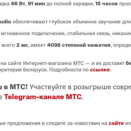
рядка
66 Вт
,
91 мин
до полной зарядки,
15 часов
прос
Audio
обеспечивают глубокое объемное звучание для
 мгновенное подключение, стабильная связь, никаки
 всего
2 мс
, имеет
4096 степеней нажатия
, опред
на сайте Интернет-магазина МТС — и их доставят
б
ерритории Беларуси. Подробности по
ссылке
.
 в МТС!
Участвуйте в розыгрыше сов
 в
Telegram-канале МТС
.
ые предложения и следите за новостями на
сайте
ил