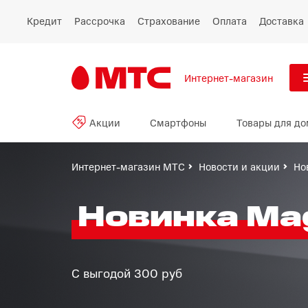
Кредит
Рассрочка
Страхование
Оплата
Доставка
Интернет-магазин
См
Акции
Смартфоны
Товары для до
Акции
Все
Смартфоны
Интернет-магазин МТС
Новости и акции
Но
Планшеты и ноутбуки
Новинка Ma
Восстановленные
смартфоны
С выгодой 300 руб
Товары для дома