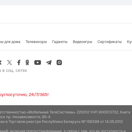
ры для дома
Телевизоры
Гаджеты
Видеоигры
Cертификаты
Ку
 в соц. сетях
углосуточно, 24/7/365!
етственностью «Мобильные ТелеСистемы». 220012 УНП 800013732, Книга
нск пр. Независимости, 95-4
ан в Торговом реестре Республики Беларусь № 158398 от 14.05.2012
ий, включая предустановленные, в связи с тем, что их доступность и