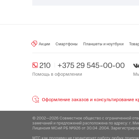
Акции
Смартфоны
Планшеты и ноутбуки
Това
210
+375 29 545-00-00
Помощь в оформлении
Мы
Оформление заказов и консультирование кр
© 2002—2026 Совместное общество с ограниченной отв
замечаний и предложений расположена по адресу: г. Ми
Лицензия МСиИ РБ №926 от 30.04 .2004. Зарегистриров
МТС как продавец не гарантирует работу любых приложен