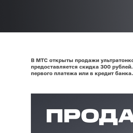
Телевизоры
POC
Гаджеты
POCO
POCO
Видеоигры
POCO
POCO
Мобильные кассы
В МТС открыты продажи ультратонког
предоставляется скидка 300 рублей
Blac
Интернет для дома
первого платежа или в кредит банка.
Аксессуары
Cертификаты
Купить SIM