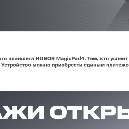
O
realme
TCL
vivo
 F
realme C
TCL 50
vivo Y
 M
realme 14
TCL 60
vivo V
 X
realme note
TCL 70
vivo X
 C
о планшета HONOR MagicPad4. Тем, кто успеет 
. Устройство можно приобрести единым платежом
kview