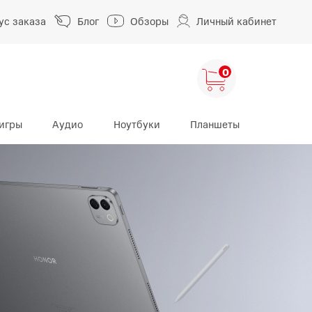
ус заказа
Блог
Обзоры
Личный кабинет
0
игры
Аудио
Ноутбуки
Планшеты
ng
HUAWEI
HONOR
HUAWEI Pura
HONOR 400
A
HUAWEI Nova
HONOR 600
HUAWEI Mate
HONOR Magic
HONOR X