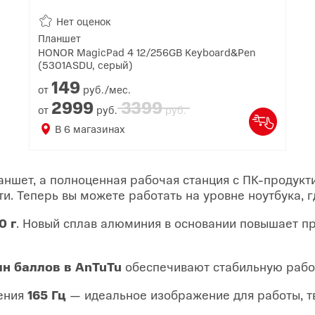
Нет оценок
Планшет
HONOR MagicPad 4 12/256GB Keyboard&Pen
(5301ASDU, серый)
149
от
руб./мес.
2999
3399
от
руб.
руб.
В
6
магазинах
аншет, а полноценная рабочая станция с ПК-продук
. Теперь вы можете работать на уровне ноутбука, г
0 г
. Новый сплав алюминия в основании повышает п
лн баллов в AnTuTu
обеспечивают стабильную рабо
ления
165 Гц
— идеальное изображение для работы, т