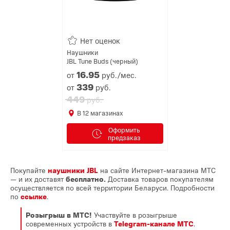
Нет оценок
Наушники
JBL Tune Buds (черный)
16.
95
от
руб./мес.
339
от
руб.
449
руб.
В
12
магазинах
Оформить
предзаказ
Покупайте
наушники JBL
на сайте Интернет-магазина МТС
— и их доставят
бесплатно.
Доставка товаров покупателям
осуществляется по всей территории Беларуси. Подробности
по
ссылке
.
Розыгрыш в МТС!
Участвуйте в розыгрыше
современных устройств в
Telegram-канале МТС
.