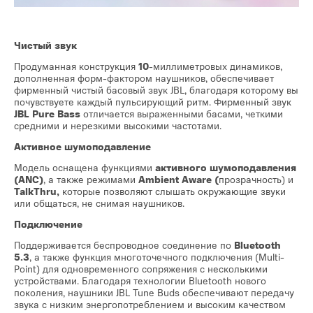
Чистый звук
Продуманная конструкция
10
-миллиметровых динамиков,
дополненная форм-фактором наушников, обеспечивает
фирменный чистый басовый звук JBL, благодаря которому вы
почувствуете каждый пульсирующий ритм. Фирменный звук
JBL Pure Bass
отличается выраженными басами, четкими
средними и нерезкими высокими частотами.
Активное шумоподавление
Модель оснащена функциями
активного шумоподавления
(ANC)
, а также режимами
Ambient Aware (
прозрачность) и
TalkThru,
которые позволяют слышать окружающие звуки
или общаться, не снимая наушников.
Подключение
Поддерживается беспроводное соединение по
Bluetooth
5.3
, а также функция многоточечного подключения (Multi-
Point) для одновременного сопряжения с несколькими
устройствами. Благодаря технологии Bluetooth нового
поколения, наушники JBL Tune Buds обеспечивают передачу
звука с низким энергопотреблением и высоким качеством