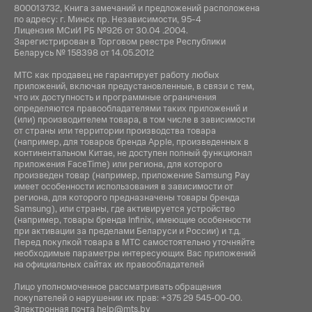
800013732, Книга замечаний и предложений расположена
по адресу: г. Минск пр. Независимости, 95-4
Лицензия МСиИ РБ №926 от 30.04 .2004.
Зарегистрирован в Торговом реестре Республики
Беларусь № 158398 от 14.05.2012
МТС как продавец не гарантирует работу любых
приложений, включая предустановленные, в связи с тем,
что их доступность и программные ограничения
определяются правообладателями таких приложений и
(или) производителем товара, в том числе в зависимости
от страны или территории производства товара
(например, для товаров бренда Apple, произведенных в
континентальном Китае, не доступен полный функционал
приложения FaceTime) или региона, для которого
произведен товар (например, приложение Samsung Pay
имеет особенности использования в зависимости от
региона, для которого предназначены товары бренда
Samsung), или страны, где активируется устройство
(например, товары бренда Infiniх, имеющие особенности
при активации за пределами Беларуси и России) и т.д.
Перед покупкой товара в МТС самостоятельно уточняйте
необходимые параметры интересующих Вас приложений
на официальных сайтах их правообладателей
Лицо уполномоченное рассматривать обращения
покупателей о нарушении их прав:
+375 29 545-00-00
.
Электронная почта
help@mts.by