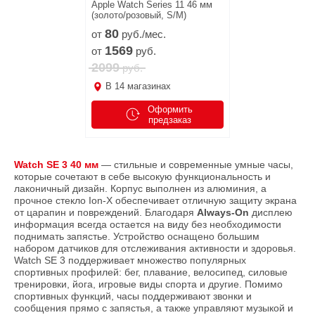
Apple Watch Series 11 46 мм
(золото/розовый, S/M)
80
от
руб./мес.
1569
от
руб.
2099
руб.
В
14
магазинах
Оформить
предзаказ
Watch SE 3 40 мм
— стильные и современные умные часы,
которые сочетают в себе высокую функциональность и
лаконичный дизайн. Корпус выполнен из алюминия, а
прочное стекло Ion-X обеспечивает отличную защиту экрана
от царапин и повреждений. Благодаря
Always-On
дисплею
информация всегда остается на виду без необходимости
поднимать запястье. Устройство оснащено большим
набором датчиков для отслеживания активности и здоровья.
Watch SE 3 поддерживает множество популярных
спортивных профилей: бег, плавание, велосипед, силовые
тренировки, йога, игровые виды спорта и другие. Помимо
спортивных функций, часы поддерживают звонки и
сообщения прямо с запястья, а также управляют музыкой и