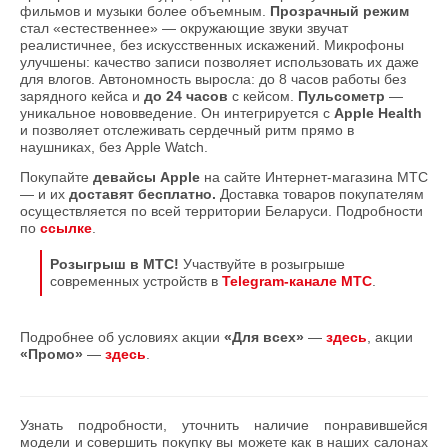
фильмов и музыки более объемным.
Прозрачный режим
стал «естественнее» — окружающие звуки звучат
реалистичнее, без искусственных искажений. Микрофоны
улучшены: качество записи позволяет использовать их даже
для влогов. Автономность выросла: до 8 часов работы без
зарядного кейса и
до 24 часов
с кейсом.
Пульсометр
—
уникальное нововведение. Он интегрируется с
Apple Health
и позволяет отслеживать сердечный ритм прямо в
наушниках, без Apple Watch.
Покупайте
девайсы Apple
на сайте Интернет-магазина МТС
— и их
доставят бесплатно.
Доставка товаров покупателям
осуществляется по всей территории Беларуси. Подробности
по
ссылке
.
Розыгрыш в МТС!
Участвуйте в розыгрыше
современных устройств в
Telegram-канале МТС
.
Подробнее об условиях акции
«Для всех»
—
здесь
, акции
«Промо»
—
здесь
.
Узнать подробности, уточнить наличие понравившейся
модели и совершить покупку вы можете как в наших салонах