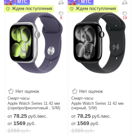
МТС
МТС
Ждем поступления
Ждем поступления
9
19
Нет оценок
Нет оценок
Смарт-часы
Смарт-часы
Apple Watch Series 11 42 мм
Apple Watch Series 11 42 мм
(серебро/фиолетовый , S/M)
(черный, S/M)
78.
25
78.
25
от
руб./мес.
от
руб./мес.
1569
1569
от
руб.
от
руб.
1959
1959
руб.
руб.