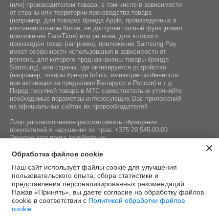
(или) производителем товара, в том числе в зависимости
от страны или территории производства товара
(например, для товаров бренда Apple, произведенных в
континентальном Китае, не доступен полный функционал
приложения FaceTime) или региона, для которого
произведен товар (например, приложение Samsung Pay
имеет особенности использования в зависимости от
региона, для которого предназначены товары бренда
Samsung), или страны, где активируется устройство
(например, товары бренда Infiniх, имеющие особенности
при активации за пределами Беларуси и России) и т.д.
Перед покупкой товара в МТС самостоятельно уточняйте
необходимые параметры интересующих Вас приложений
на официальных сайтах их правообладателей
Лицо уполномоченное рассматривать обращения
покупателей о нарушении их прав:
+375 29 545-00-00
.
Электронная почта
help@mts.by
Номер телефона работников местных исполнительных и
Обработка файлов cookie
распорядительных органов по месту государственной
Наш сайт использует файлы cookie для улучшения
регистрации СООО «Мобильные ТелеСистемы»,
пользовательского опыта, сбора статистики и
уполномоченных рассматривать обращения покупателей:
представления персонализированных рекомендаций.
+375 17 215-14-65
Нажав «Принять», вы даете согласие на обработку файлов
cookie в соответствии с
Политикой обработки файлов
cookie.