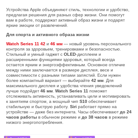
Устройства Apple объединяют стиль, технологии и удобство,
предлагая решения для разных сфер жизни. Они помогут
вам в работе, поддержат активный образ жизни и подарят
яркие эмоции от развлечений.
Для спорта и активного образа жизни
Watch Series 11 42
и
46 мм
— новый уровень персонального
контроля за здоровьем, тренировками и безопасностью.
Стильный и умный гаджет с
OLED
‑дисплеем и
расширенными функциями здоровья, который всегда
остается ярким и энергоэффективным. Основное отличие
между ними заключается в размере дисплея, весе и
совместимости с разными типами запястий. Если нужен
более компактный вариант — выбирайте
42 мм
. Для
максимального дисплея и удобства чтения уведомлений
лучше подойдет
46 мм
.
Watch Series 11
поможет
отслеживать активность, устанавливать цели и мотивировать
к занятиям спортом, а мощный чип
S10
обеспечивает
стабильную и быструю работу.
Siri
работает прямо на
устройстве — даже без интернета. Часы обеспечивают
до 24
часов работы
в обычном режиме и
до 38 часов
в режиме
низкого энергопотребления.