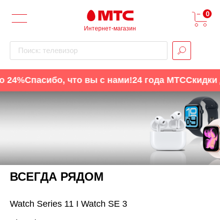
0
Интернет-магазин
Поиск: телевизор
24%
Спасибо, что вы с нами!
24 года МТС
Скидки до
ВСЕГДА РЯДОМ
Watch Series 11 I Watch SE 3