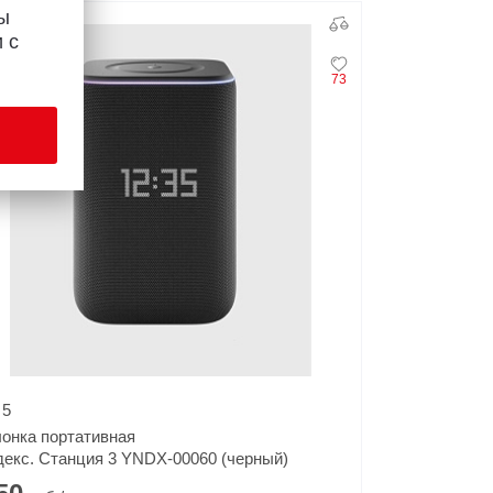
ы
ит продаж
 с
73
5
онка портативная
екс. Станция 3 YNDX-00060 (черный)