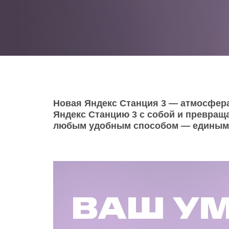
Телевизоры
POC
Гаджеты
POCO
POCO
Видеоигры
POCO
POCO
Мобильные кассы
Новая Яндекс Станция 3 — атмосфера
Яндекс Станцию 3 с собой и превращ
Blac
Интернет для дома
любым удобным способом — единым пл
Аксессуары
Cертификаты
Купить SIM