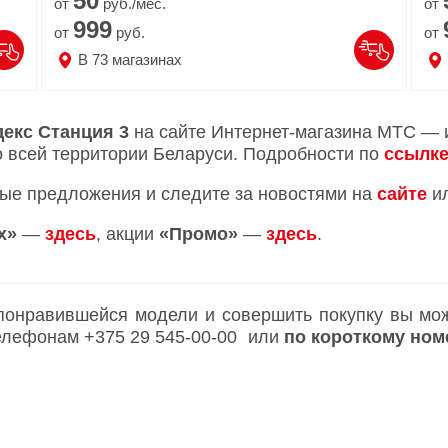
50
от
руб./мес.
от
999
от
руб.
от
В
73
магазинах
декс Станция 3
на сайте Интернет-магазина МТС — 
о всей территории Беларуси. Подробности по
ссылк
ые предложения и следите за новостями на
сайте
и
х»
—
здесь
, акции
«Промо»
—
здесь
.
 понравившейся модели и совершить покупку вы може
 телефонам
+375 29 545-00-00
или
по короткому но