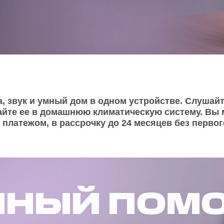
O
realme
TCL
vivo
 F
realme C
TCL 50
vivo Y
 M
realme 14
TCL 60
vivo V
 X
realme note
TCL 70
vivo X
 C
, звук и умный дом в одном устройстве. Слушайт
айте ее в домашнюю климатическую систему. Вы
kview
атежом, в рассрочку до 24 месяцев без первого 