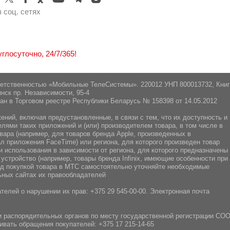
 соц. сетях
лосуточно, 24/7/365!
ветственностью «Мобильные ТелеСистемы». 220012 УНП 800013732, Кни
нск пр. Независимости, 95-4
ан в Торговом реестре Республики Беларусь № 158398 от 14.05.2012
ний, включая предустановленные, в связи с тем, что их доступность и
ями таких приложений и (или) производителем товара, в том числе в
вара (например, для товаров бренда Apple, произведенных в
л приложения FaceTime) или региона, для которого произведен товар
 использования в зависимости от региона, для которого предназначены
 устройство (например, товары бренда Infiniх, имеющие особенности при
ред покупкой товара в МТС самостоятельно уточняйте необходимые
ных сайтах их правообладателей
телей о нарушении их прав:
+375 29 545-00-00
. Электронная почта
 распорядительных органов по месту государственной регистрации СО
ивать обращения покупателей:
+375 17 215-14-65