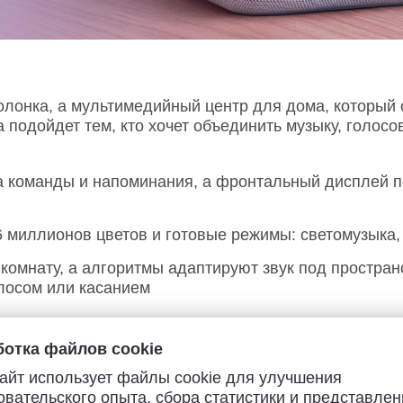
лонка, а мультимедийный центр для дома, который 
подойдет тем, кто хочет объединить музыку, голосо
а команды и напоминания, а фронтальный дисплей п
миллионов цветов и готовые режимы: светомузыка, 
омнату, а алгоритмы адаптируют звук под пространс
олосом или касанием
автоматизировать сценарии: свет по хлопку, корм д
atter
позволяет подключать устройства напрямую, 
отка файлов cookie
а рядом: помогает в делах, играет, советует и упр
айт использует файлы cookie для улучшения
овательского опыта, сбора статистики и представлен