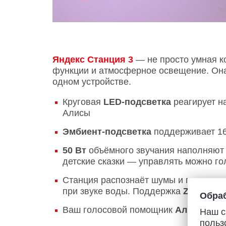
Яндекс Станция 3
— не просто умная ко
функции и атмосферное освещение. Она 
одном устройстве.
Круговая
LED‑подсветка
реагирует н
Алисы
Эмбиент‑подсветка
поддерживает 16 
50 Вт
объёмного звучания наполняют к
детские сказки — управлять можно г
Станция распознаёт шумы и помогает 
при звуке воды. Поддержка
Zigbee
и
M
Обраб
Ваш голосовой помощник
Алиса
всегд
Наш с
польз