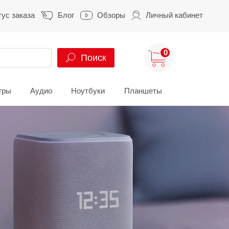
тус заказа
Блог
Обзоры
Личный кабинет
0
Поиск
гры
Аудио
Ноутбуки
Планшеты
ung
HUAWEI
HONOR
S
HUAWEI Pura
HONOR 400
A
HUAWEI Nova
HONOR 600
Z
HUAWEI Mate
HONOR Magic
HONOR X