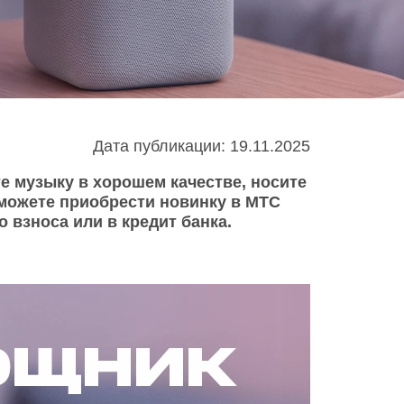
Infinix
TECNO
Infinix GT
Spark
Infinix Note
Camon
Pova
Дата публикации: 19.11.2025
е музыку в хорошем качестве, носите
 можете приобрести новинку в МТС
взноса или в кредит банка.