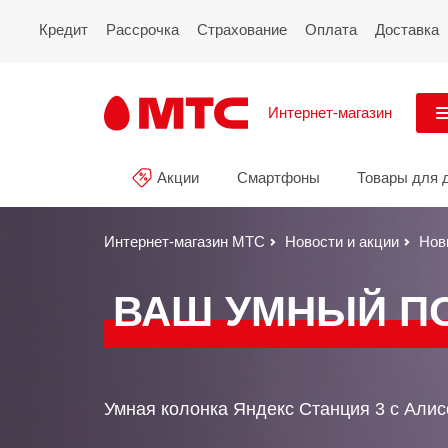
Кредит
Рассрочка
Страхование
Оплата
Доставка
Интернет-магазин
См
Акции
Смартфоны
Товары для 
Акции
Все
Смартфоны
Интернет-магазин МТС
Новости и акции
Нов
Планшеты и ноутбуки
ВАШ УМНЫЙ П
Восстановленные
смартфоны
Товары для дома
Умная колонка Яндекс Станция 3 с Алис