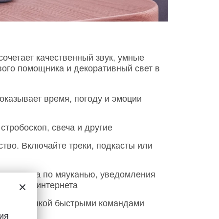
сочетает качественный звук, умные
вого помощника и декоративный свет в
оказывает время, погоду и эмоции
стробоскоп, свеча и другие
тво. Включайте треки, подкасты или
ля питомца по мяуканью, уведомления
даже без интернета
авляет музыкой быстрыми командами
ия