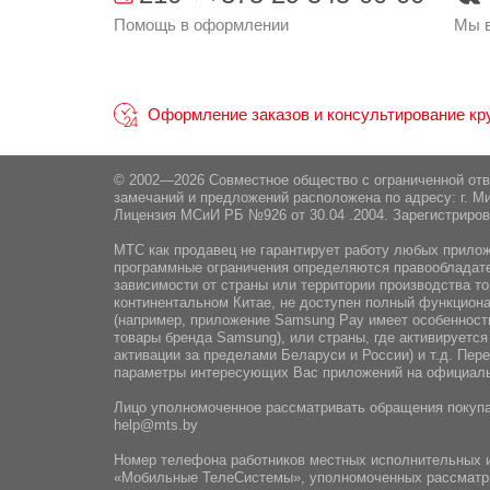
Помощь в оформлении
Мы в
Оформление заказов и консультирование круг
© 2002—2026 Совместное общество с ограниченной от
замечаний и предложений расположена по адресу: г. Ми
Лицензия МСиИ РБ №926 от 30.04 .2004. Зарегистриров
МТС как продавец не гарантирует работу любых приложе
программные ограничения определяются правообладател
зависимости от страны или территории производства то
континентальном Китае, не доступен полный функциона
(например, приложение Samsung Pay имеет особенности
товары бренда Samsung), или страны, где активируется
активации за пределами Беларуси и России) и т.д. Пе
параметры интересующих Вас приложений на официаль
Лицо уполномоченное рассматривать обращения покупа
help@mts.by
Номер телефона работников местных исполнительных и
«Мобильные ТелеСистемы», уполномоченных рассматр