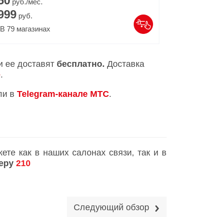
50
руб./мес.
999
руб.
В
79
магазинах
и ее доставят
бесплатно.
Доставка
е
.
ли в
Telegram-канале МТС
.
те как в наших салонах связи, так и в
меру
210
Следующий обзор