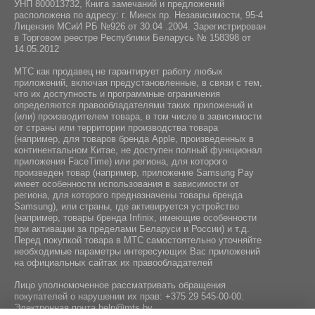
УНП 800013732, Книга замечаний и предложений
расположена по адресу: г. Минск пр. Независимости, 95-4
Лицензия МСиИ РБ №926 от 30.04 .2004. Зарегистрирован
в Торговом реестре Республики Беларусь № 158398 от
14.05.2012
МТС как продавец не гарантирует работу любых
приложений, включая предустановленные, в связи с тем,
что их доступность и программные ограничения
определяются правообладателями таких приложений и
(или) производителем товара, в том числе в зависимости
от страны или территории производства товара
(например, для товаров бренда Apple, произведенных в
континентальном Китае, не доступен полный функционал
приложения FaceTime) или региона, для которого
произведен товар (например, приложение Samsung Pay
имеет особенности использования в зависимости от
региона, для которого предназначены товары бренда
Samsung), или страны, где активируется устройство
(например, товары бренда Infiniх, имеющие особенности
при активации за пределами Беларуси и России) и т.д.
Перед покупкой товара в МТС самостоятельно уточняйте
необходимые параметры интересующих Вас приложений
на официальных сайтах их правообладателей
Лицо уполномоченное рассматривать обращения
покупателей о нарушении их прав:
+375 29 545-00-00
.
Электронная почта
help@mts.by