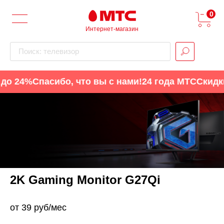
0
Интернет-магазин
Поиск: телевизор
о 24%
Спасибо, что вы с нами!
24 года МТС
Скидки 
2K Gaming Monitor G27Qi
от 39 руб/мес