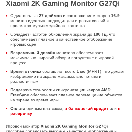
Xiaomi 2K Gaming Monitor G27Qi
С диагональю
27 дюймов
и соотношением сторон
16:9
—
монитор идеально подходит для игровых сессий и
просмотра мультимедийного контента
Обладает частотой обновления экрана до
180 Гц
, что
обеспечивает плавное и качественное отображение
игровых сцен
Безрамочный дизайн
монитора обеспечивает
максимально широкий обзор и погружение в игровой
процесс
Время отклика
составляет всего
1 мс
(MPRT), что делает
изображение на экране максимально четким и
реалистичным
Поддержка технологии синхронизации кадров
AMD
FreeSync
обеспечивает плавное перемещение объектов
на экране во время игры
Оплата
единым платежом,
в банковский кредит
или
в
рассрочку
Игровой монитор
Xiaomi 2K Gaming Monitor G27Qi
способен порадовать высоким качеством изображения и