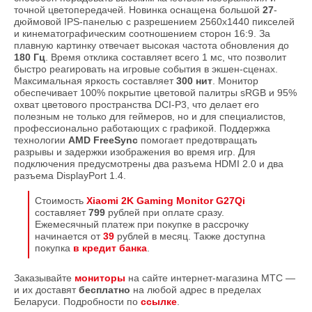
точной цветопередачей. Новинка оснащена большой
27
-
дюймовой IPS-панелью с разрешением 2560x1440 пикселей
и кинематографическим соотношением сторон 16:9. За
плавную картинку отвечает высокая частота обновления до
180 Гц
. Время отклика составляет всего 1 мс, что позволит
быстро реагировать на игровые события в экшен-сценах.
Максимальная яркость составляет
300 нит
. Монитор
обеспечивает 100% покрытие цветовой палитры sRGB и 95%
охват цветового пространства DCI-P3, что делает его
полезным не только для геймеров, но и для специалистов,
профессионально работающих с графикой. Поддержка
технологии
AMD FreeSync
помогает предотвращать
разрывы и задержки изображения во время игр. Для
подключения предусмотрены два разъема HDMI 2.0 и два
разъема DisplayPort 1.4.
Стоимость
Xiaomi 2K Gaming Monitor G27Qi
составляет
799
рублей при оплате сразу.
Ежемесячный платеж при покупке в рассрочку
начинается от
39
рублей в месяц. Также доступна
покупка
в кредит банка
.
Заказывайте
мониторы
на сайте интернет-магазина МТС —
и их доставят
бесплатно
на любой адрес в пределах
Беларуси. Подробности по
ссылке
.