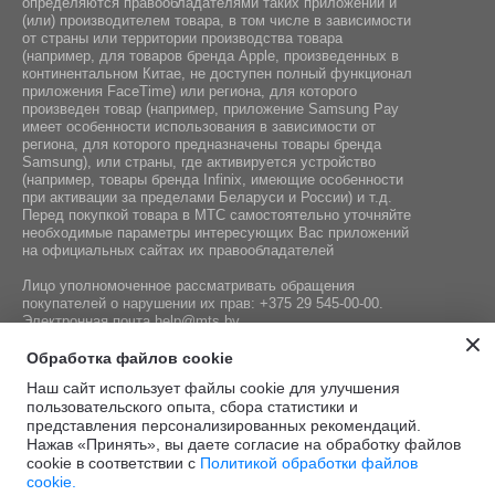
определяются правообладателями таких приложений и
(или) производителем товара, в том числе в зависимости
от страны или территории производства товара
(например, для товаров бренда Apple, произведенных в
континентальном Китае, не доступен полный функционал
приложения FaceTime) или региона, для которого
произведен товар (например, приложение Samsung Pay
имеет особенности использования в зависимости от
региона, для которого предназначены товары бренда
Samsung), или страны, где активируется устройство
(например, товары бренда Infiniх, имеющие особенности
при активации за пределами Беларуси и России) и т.д.
Перед покупкой товара в МТС самостоятельно уточняйте
необходимые параметры интересующих Вас приложений
на официальных сайтах их правообладателей
Лицо уполномоченное рассматривать обращения
покупателей о нарушении их прав:
+375 29 545-00-00
.
Электронная почта
help@mts.by
Номер телефона работников местных исполнительных и
Обработка файлов cookie
распорядительных органов по месту государственной
Наш сайт использует файлы cookie для улучшения
регистрации СООО «Мобильные ТелеСистемы»,
пользовательского опыта, сбора статистики и
уполномоченных рассматривать обращения покупателей:
представления персонализированных рекомендаций.
+375 17 215-14-65
Нажав «Принять», вы даете согласие на обработку файлов
cookie в соответствии с
Политикой обработки файлов
cookie.