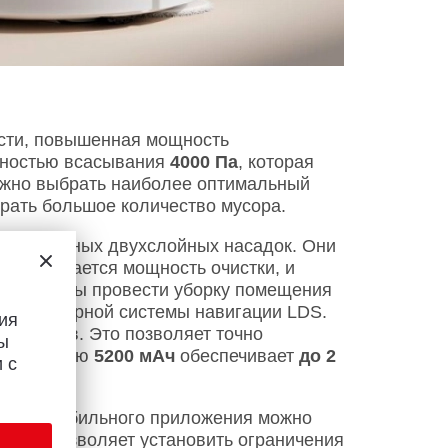
сти, повышенная мощность
щностью всасывания
4000 Па
, которая
ожно выбрать наиболее оптимальный
рать большое количество мусора.
комплексных двухслойных насадок. Они
увеличивается мощность очистки, и
того, чтобы провести уборку помещения
щью лазерной системы навигации LDS.
ия
лиметров. Это позволяет точно
ы
р емкостью
5200 мАч
обеспечивает
до 2
 с
мощью мобильного приложения можно
жение позволяет установить ограничения