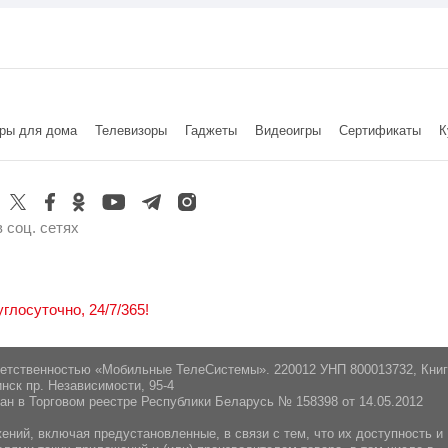
ры для дома
Телевизоры
Гаджеты
Видеоигры
Cертификаты
К
 соц. сетях
лосуточно, 24/7/365!
ветственностью «Мобильные ТелеСистемы». 220012 УНП 800013732, Кни
нск пр. Независимости, 95-4
ан в Торговом реестре Республики Беларусь № 158398 от 14.05.2012
ний, включая предустановленные, в связи с тем, что их доступность и