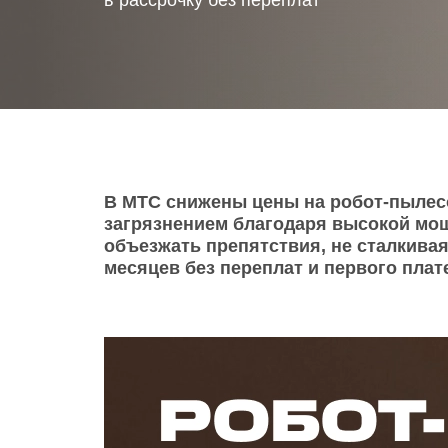
в рассрочку без переплат
Телевизоры
POC
Гаджеты
POCO
POCO
Видеоигры
POCO
POCO
Мобильные кассы
В МТС снижены цены на робот-пылесо
загрязнением благодаря высокой мощ
Blac
Интернет для дома
объезжать препятствия, не сталкивая
месяцев без переплат и первого плат
Аксессуары
Cертификаты
Купить SIM