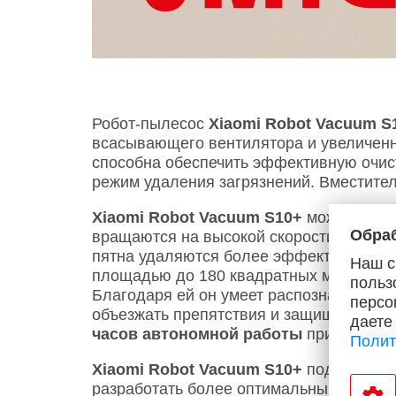
Робот-пылесос
Xiaomi Robot Vacuum S
всасывающего вентилятора и увеличен
способна обеспечить эффективную очис
режим удаления загрязнений. Вместител
Xiaomi Robot Vacuum S10+
может прово
Обраб
вращаются на высокой скорости, симули
пятна удаляются более эффективно. Рез
Наш с
площадью до 180 квадратных метров. У
польз
Благодаря ей он умеет распознавать пр
персо
объезжать препятствия и защищать окр
даете
часов автономной работы
при настрой
Полит
Xiaomi Robot Vacuum S10+
поддержива
разработать более оптимальный план уб