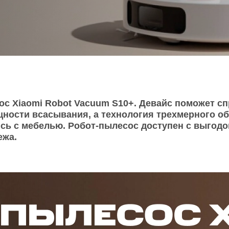
O
realme
TCL
vivo
 F
realme C
TCL 50
vivo Y
 M
realme 14
TCL 60
vivo V
 X
realme note
TCL 70
vivo X
 C
с Xiaomi Robot Vacuum S10+. Девайс поможет с
ности всасывания, а технология трехмерного о
kview
сь с мебелью. Робот-пылесос доступен с выгодой
ежа.