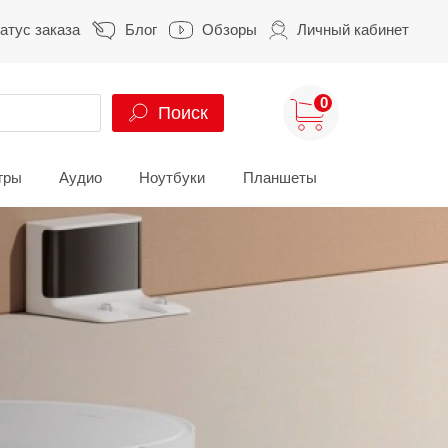
атус заказа
Блог
Обзоры
Личный кабинет
0
Поиск
гры
Аудио
Ноутбуки
Планшеты
ung
HUAWEI
HONOR
S
HUAWEI Pura
HONOR 400
A
HUAWEI Nova
HONOR 600
Z
HUAWEI Mate
HONOR Magic
HONOR X