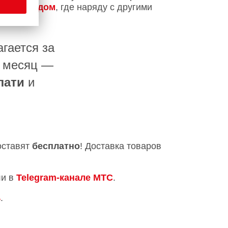
у
Умный дом
, где наряду с другими
гается за
в месяц —
лати
и
оставят
бесплатно
! Доставка товаров
и в
Telegram-канале МТС
.
ь
.