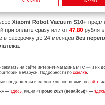
Отклонить
Принять
льные стены. Пылесос легко интегрируется в систем
ельно по заранее заданным сценариям.
есос
Xiaomi Robot Vacuum S10+
предла
й при оплате сразу или от
47,80
рубля 
е в рассрочку до 24 месяцев
без переп
латежа
.
заказать на сайте интернет-магазина МТС — и их д
ерритории Беларуси. Подробности по
ссылке
.
ые предложения и следите за новостями на
сайте
ил
х»
—
здесь
, акции
«Промо 2024 (девайсы)»
—
здес