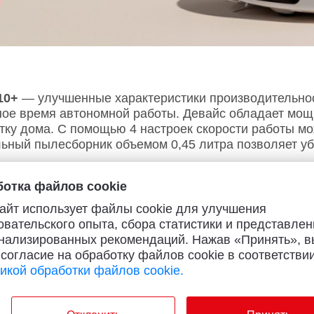
10+
— улучшенные характеристики производительно
ное время автономной работы. Девайс обладает мо
тку дома. С помощью 4 настроек скорости работы м
ьный пылесборник объемом 0,45 литра позволяет уб
дить тщательную влажную уборку с помощью двух 
отка файлов cookie
руя эффект влажной уборки вручную. За счет этого 
ервуара для воды емкостью 0,2 литра хватает для 
айт использует файлы cookie для улучшения
мный пылесос ориентируется в пространстве с помо
овательского опыта, сбора статистики и представлен
еграды на своём пути с точностью до нескольких мил
нализированных рекомендаций. Нажав «Принять», в
ашенную поверхность мебели. А мощный аккумулято
 согласие на обработку файлов cookie в соответствии
ках тишины в режиме очистки.
икой обработки файлов cookie.
ет дистанционное управление со смартфона. С по
орки в соответствии с планировкой комнаты. Прило