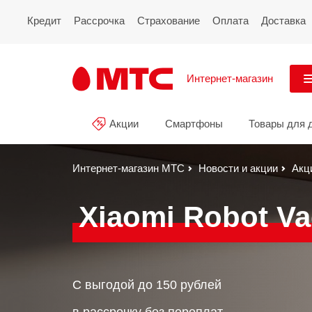
Кредит
Рассрочка
Страхование
Оплата
Доставка
Интернет-магазин
См
Акции
Смартфоны
Товары для 
Акции
Все
Смартфоны
Интернет-магазин МТС
Новости и акции
Акц
Планшеты и ноутбуки
Xiaomi Robot V
Восстановленные
смартфоны
Товары для дома
C выгодой до 150 рублей