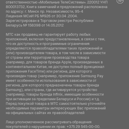
5.0
ответственностью «Мобильные ТелеСистемы». 220012 УНП
800013732, Книга замечаний и предложений расположена
по адресу: г. Минск пр. Независимости, 95-4
Интерфейс подключения:
Лицензия МСиИ РБ №926 от 30.04 .2004.
Lightning
Зарегистрирован в Торговом реестре Республики
Беларусь № 158398 от 14.05.2012
NFC:
МТС как продавец не гарантирует работу любых
Да
приложений, включая предустановленные, в связи с тем,
что их доступность и программные ограничения
определяются правообладателями таких приложений и
Навигация:
(или) производителем товара, в том числе в зависимости
GPS
от страны или территории производства товара
(например, для товаров бренда Apple, произведенных в
континентальном Китае, не доступен полный функционал
приложения FaceTime) или региона, для которого
произведен товар (например, приложение Samsung Pay
имеет особенности использования в зависимости от
региона, для которого предназначены товары бренда
Samsung), или страны, где активируется устройство
(например, товары бренда Infiniх, имеющие особенности
при активации за пределами Беларуси и России) и т.д.
Перед покупкой товара в МТС самостоятельно уточняйте
необходимые параметры интересующих Вас приложений
на официальных сайтах их правообладателей
Лицо уполномоченное рассматривать обращения
покупателей о нарушении их прав:
+375 29 545-00-00
.