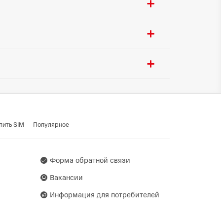
5.3
ения:
USB Type-C
ти:
Да
Да
Да
 ГЛОНАСС / BeiDou /
Да
o
пить SIM
Популярное
озлова 25-10
Форма обратной связи
Вакансии
Информация для потребителей