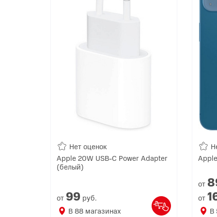
Нет оценок
Н
Apple 20W USB-C Power Adapter
Apple
(белый)
8
от
99
1
от
руб.
от
В
88
магазинах
В