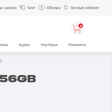
ус заказа
Блог
Обзоры
Личный кабинет
0
игры
Аудио
Ноутбуки
Планшеты
ng
HUAWEI
HONOR
й)
HUAWEI Pura
HONOR 400
256GB
A
HUAWEI Nova
HONOR 600
HUAWEI Mate
HONOR Magic
HONOR X