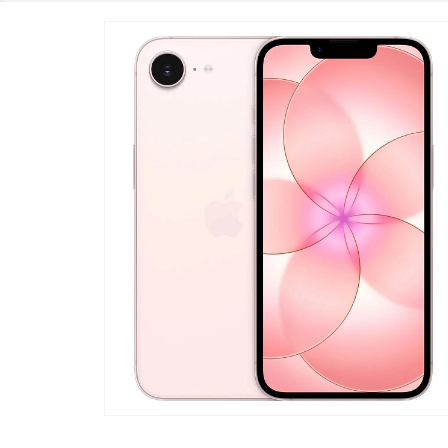
Телевизоры
POC
Гаджеты
POCO
POCO
Видеоигры
POCO
POCO
Мобильные кассы
Blac
Интернет для дома
Аксессуары
Cертификаты
Купить SIM