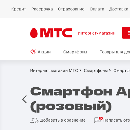
Кредит
Рассрочка
Страхование
Оплата
Доставка
Интернет-магазин
См
Акции
Смартфоны
Товары для до
Акции
Все
Смартфоны
Интернет-магазин МТС
Смартфоны
Смартфо
Планшеты и ноутбуки
Смартфон Ap
Восстановленные
(розовый)
смартфоны
Товары для дома
0
Добавить в сравнение
Написать от