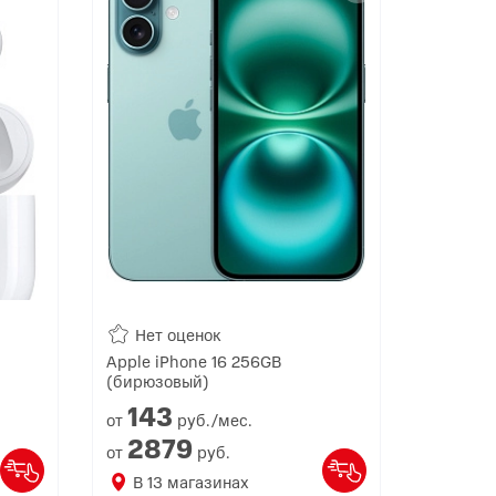
Нет оценок
Apple iPhone 16 256GB
(бирюзовый)
143
от
руб./мес.
2879
от
руб.
В
13
магазинах