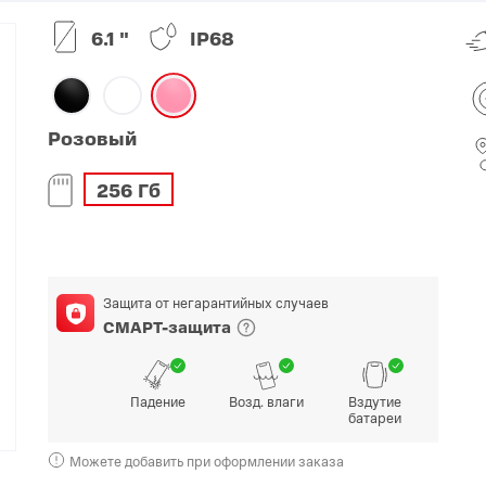
6.1 "
IP68
O
realme
TCL
vivo
 F
realme C
TCL 50
vivo Y
 M
realme 14
TCL 60
vivo V
Розовый
 X
realme note
TCL 70
vivo X
256 Гб
 C
kview
Защита от негарантийных случаев
СМАРТ-защита
Падение
Возд. влаги
Вздутие
батареи
Можете добавить при оформлении заказа