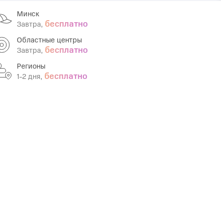
Минск
Infinix
TECNO
бесплатно
Завтра,
Infinix GT
Spark
Областные центры
бесплатно
Завтра,
Infinix Note
Camon
Регионы
Pova
бесплатно
1-2 дня,