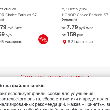
ет оценок
Нет оценок
R Choice Earbuds S7
HONOR Choice Earbuds S7
й)
(черный)
79
7.
79
руб./мес.
от
руб./мес.
59
159
руб.
от
руб.
48
магазинах
В
21
магазинах
Смотреть презентацию
отка файлов cookie
айт использует файлы cookie для улучшения
овательского опыта, сбора статистики и представлен
нализированных рекомендаций. Нажав «Принять», в
 согласие на обработку файлов cookie в соответствии