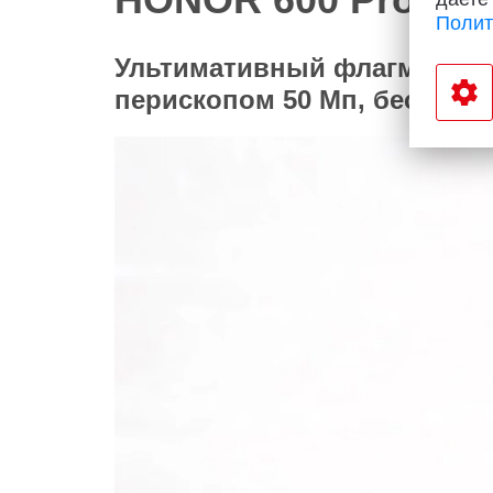
Полит
Ультимативный флагман на б
перископом 50 Мп, беспрово