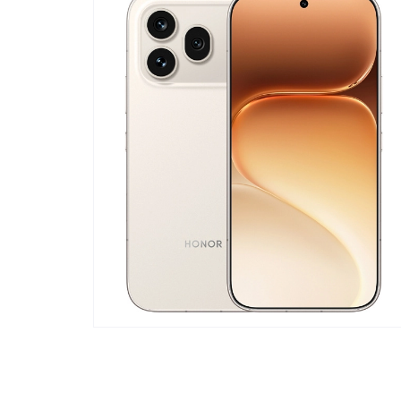
Телевизоры
POC
Гаджеты
POCO
POCO
Видеоигры
POCO
POCO
Мобильные кассы
Blac
Интернет для дома
Аксессуары
Cертификаты
Купить SIM