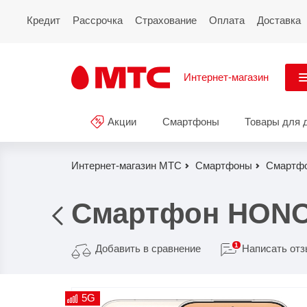
Кредит
Рассрочка
Страхование
Оплата
Доставка
Интернет-магазин
См
Акции
Смартфоны
Товары для 
Акции
Все
Смартфоны
Интернет-магазин МТС
Смартфоны
Смартф
Планшеты и ноутбуки
Смартфон HONOR
Восстановленные
смартфоны
1
Добавить в сравнение
Написать от
Товары для дома
5G