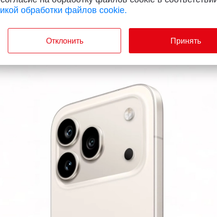
икой обработки файлов cookie.
азе Snapdragon 8 Elite с ночной ИИ-
Отклонить
Принять
дной зарядкой 50 Вт и батареей 7000