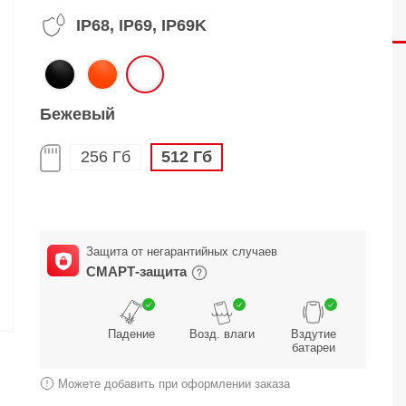
IP68, IP69, IP69K
O
realme
TCL
vivo
 F
realme C
TCL 50
vivo Y
 M
realme 14
TCL 60
vivo V
Бежевый
 X
realme note
TCL 70
vivo X
256 Гб
512 Гб
 C
kview
Защита от негарантийных случаев
СМАРТ-защита
Падение
Возд. влаги
Вздутие
батареи
Можете добавить при оформлении заказа