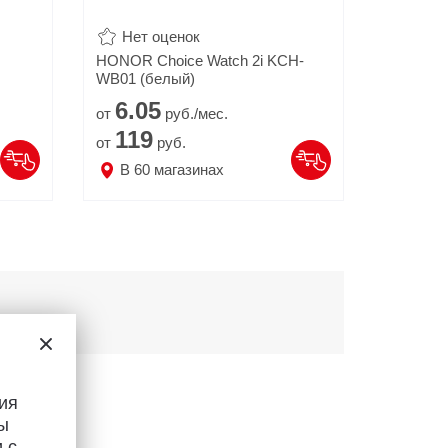
Нет оценок
HONOR Choice Watch 2i KCH-
WB01 (белый)
6.
05
от
руб./мес.
119
от
руб.
В
60
магазинах
ия
ы
 с