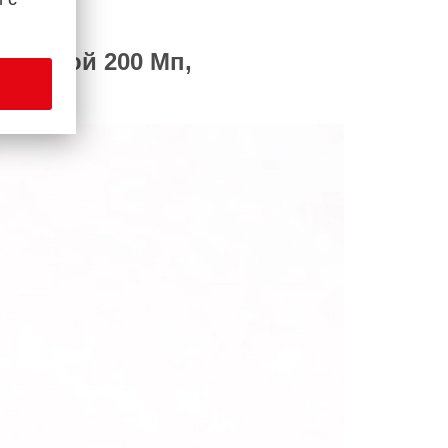
камерой 200 Мп,
 мА·ч.