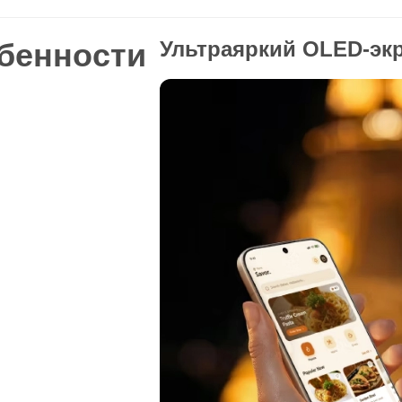
бенности
Ультраяркий OLED-экр