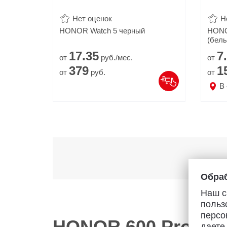
Нет оценок
Н
HONOR Watch 5 черный
HONO
(белы
17.
35
7.
от
руб./мес.
от
379
1
от
руб.
от
В
Обраб
Наш с
польз
персо
HONOR 600 Pro
даете