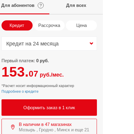
Для абонентов
Для всех
?
Infinix
TECNO
Infinix GT
Spark
Кредит
Рассрочка
Цена
Infinix Note
Camon
Pova
Кредит на 24 месяца
Кредит на 24 месяца
Первый платеж:
0 руб.
153.
07
руб./мес.
*Расчет носит информационный характер
Подробнее о кредите
Оформить заказ в 1 клик
В наличии в 47 магазинах
Мозырь , Гродно , Минск и еще 21