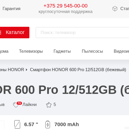
+375 29 545-00-00
Гарантия
Ста
круглосуточная поддержка
Каталог
Поиск: телевизор
артфоны
дома
Телевизоры
Гаджеты
Пылесосы
Видеои
Xiaomi
Apple
Sams
оны HONOR
Смартфон HONOR 600 Pro 12/512GB (бежевый)
Xiaomi 17
iPhone 17
Galaxy 
Xiaomi 15
iPhone 16
Galaxy 
 600 Pro 12/512GB (
Xiaomi 14
iPhone 15
Galaxy 
70
зыв
Лайкни
5
Redmi 15
iPhone 14
Redmi Note 14
iPhone 13
Redmi Note 15
Redmi 14
Redmi A
Восстановленные
6.57 "
7000 mAh
Показать еще
Показать еще