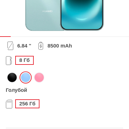
6.84 "
8500 mAh
8 Гб
Голубой
256 Гб