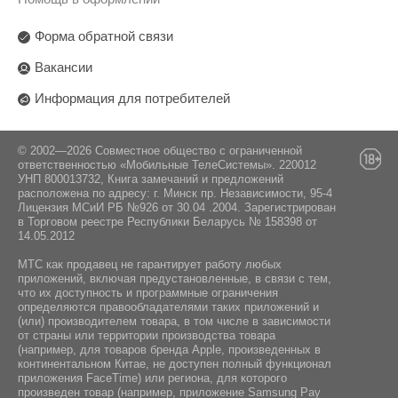
Интерфейс подключения:
"HUAWEI Device Co., Ltd." г.Шэньчжэнь, р-н
Да
Комплектация:
Лонган, Бантиан, адм. корпус; индекс 518129
USB Type-C
Форма обратной связи
444 ppi
Поставщик:
Вакансии
NFC:
Инструкция / Дата кабель
СООО "Мобильные ТелеСистемы" пр-т
Да
Информация для потребителей
Независимости, 95, г. Минск, 220012
Республика Беларусь
Навигация:
GPS / ГЛОНАСС / BeiDou / Galileo / A-GPS
© 2002—2026 Совместное общество с ограниченной
ответственностью «Мобильные ТелеСистемы». 220012
УНП 800013732, Книга замечаний и предложений
расположена по адресу: г. Минск пр. Независимости, 95-4
Лицензия МСиИ РБ №926 от 30.04 .2004. Зарегистрирован
в Торговом реестре Республики Беларусь № 158398 от
14.05.2012
МТС как продавец не гарантирует работу любых
приложений, включая предустановленные, в связи с тем,
что их доступность и программные ограничения
определяются правообладателями таких приложений и
(или) производителем товара, в том числе в зависимости
от страны или территории производства товара
(например, для товаров бренда Apple, произведенных в
континентальном Китае, не доступен полный функционал
приложения FaceTime) или региона, для которого
произведен товар (например, приложение Samsung Pay