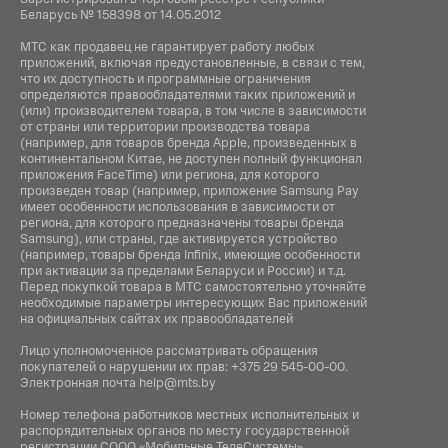
NFC:
Беларусь № 158398 от 14.05.2012
Да
МТС как продавец не гарантирует работу любых
приложений, включая предустановленные, в связи с тем,
что их доступность и программные ограничения
Навигация:
определяются правообладателями таких приложений и
GPS / ГЛОНАСС / BeiDou / Galileo
(или) производителем товара, в том числе в зависимости
от страны или территории производства товара
(например, для товаров бренда Apple, произведенных в
континентальном Китае, не доступен полный функционал
приложения FaceTime) или региона, для которого
произведен товар (например, приложение Samsung Pay
имеет особенности использования в зависимости от
региона, для которого предназначены товары бренда
Samsung), или страны, где активируется устройство
(например, товары бренда Infiniх, имеющие особенности
при активации за пределами Беларуси и России) и т.д.
Перед покупкой товара в МТС самостоятельно уточняйте
необходимые параметры интересующих Вас приложений
на официальных сайтах их правообладателей
Лицо уполномоченное рассматривать обращения
покупателей о нарушении их прав:
+375 29 545-00-00
.
Электронная почта
help@mts.by
Номер телефона работников местных исполнительных и
распорядительных органов по месту государственной
регистрации СООО «Мобильные ТелеСистемы»,