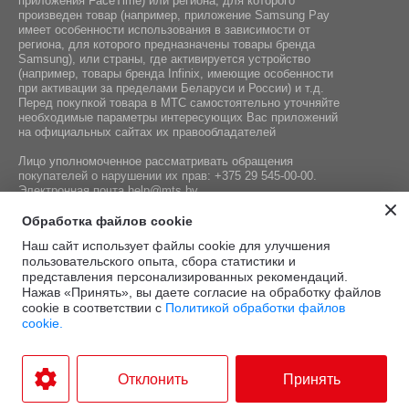
приложения FaceTime) или региона, для которого
произведен товар (например, приложение Samsung Pay
Навигация:
имеет особенности использования в зависимости от
региона, для которого предназначены товары бренда
GPS / ГЛОНАСС / BeiDou / Galileo
Samsung), или страны, где активируется устройство
(например, товары бренда Infiniх, имеющие особенности
при активации за пределами Беларуси и России) и т.д.
Перед покупкой товара в МТС самостоятельно уточняйте
необходимые параметры интересующих Вас приложений
на официальных сайтах их правообладателей
Лицо уполномоченное рассматривать обращения
покупателей о нарушении их прав:
+375 29 545-00-00
.
Электронная почта
help@mts.by
Номер телефона работников местных исполнительных и
Обработка файлов cookie
распорядительных органов по месту государственной
Наш сайт использует файлы cookie для улучшения
регистрации СООО «Мобильные ТелеСистемы»,
пользовательского опыта, сбора статистики и
уполномоченных рассматривать обращения покупателей:
представления персонализированных рекомендаций.
+375 17 215-14-65
Нажав «Принять», вы даете согласие на обработку файлов
cookie в соответствии с
Политикой обработки файлов
cookie.
Этот сайт защищён
Политика
Условия
reCAPTCHA, а также
конфиденциальности
и
.
использования
Отклонить
Принять
применяются
Google
34.
4
руб./мес.
Разработка интернет-магазина