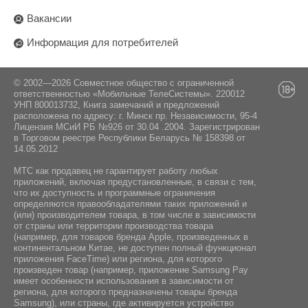
460 ppi
камерой, линейный вибромотор
Разблокировка по лицу:
6040 mAh
Поставщик:
Вакансии
Стандарт Bluetooth:
Да
ООО "Айти Дистрибуция", Минская область,
Операционная система:
5.4
Информация для потребителей
Минский район, Боровлянский сельсовет, дом
Компас:
103/3-7, пом. 7-50, район д.Дроздово
Интерфейс подключения:
Да
Android 16
USB Type-C
© 2002—2026 Совместное общество с ограниченной
ответственностью «Мобильные ТелеСистемы». 220012
Датчик освещенности:
Комплектация:
УНП 800013732, Книга замечаний и предложений
NFC:
Да
расположена по адресу: г. Минск пр. Независимости, 95-4
Лицензия МСиИ РБ №926 от 30.04 .2004. Зарегистрирован
Да
Инструкция / Дата кабель / Чехол / Адаптер
в Торговом реестре Республики Беларусь № 158398 от
Гироскоп:
питания
14.05.2012
Навигация:
Да
GPS / ГЛОНАСС / BeiDou / Galileo
МТС как продавец не гарантирует работу любых
приложений, включая предустановленные, в связи с тем,
что их доступность и программные ограничения
определяются правообладателями таких приложений и
(или) производителем товара, в том числе в зависимости
от страны или территории производства товара
(например, для товаров бренда Apple, произведенных в
континентальном Китае, не доступен полный функционал
приложения FaceTime) или региона, для которого
произведен товар (например, приложение Samsung Pay
имеет особенности использования в зависимости от
региона, для которого предназначены товары бренда
Samsung), или страны, где активируется устройство