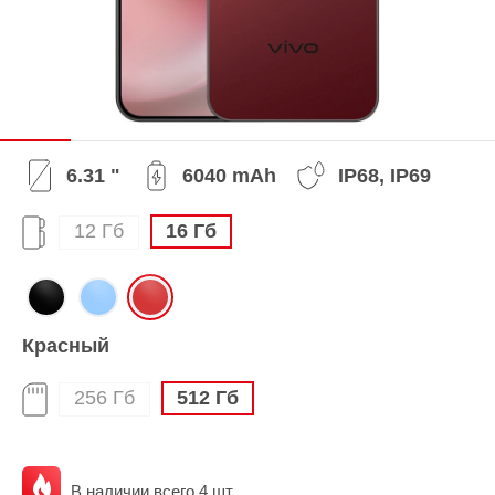
6.31 "
6040 mAh
IP68, IP69
12 Гб
16 Гб
Красный
256 Гб
512 Гб
В наличии всего 4 шт.