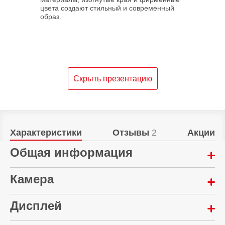
цвета создают стильный и современный
образ.
Скрыть презентацию
Характеристики
Отзывы
2
Акции
Общая информация
Год выпуска:
Камера
2025
Мультикамера:
Дисплей
eSim:
200 Мп + 50 Мп + 50 Мп
Да